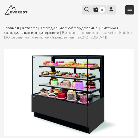
0
Главная
|
Каталог
|
Холодильное оборудование
|
Витрины
холодильные кондитерские
|
Витрина кондитерская vete ii kub lux
130 серый мат./металлик/крашенная (вк273 (285-574])