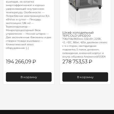
выкладке, но остается
энергоэффективной и хорошо
удерживающей внутреннюю
температуру. Особенности: —
Потребление электроэнергии: 8,4
кВт/час в сутки — Площадь
экспозиции: 1,86 м2 —
Термоиндикатор —
Микропроцессорный блок
Шкаф холодильный
управления — Ночная шторка —
TEFCOLD UPD200
Две застекленные боковины и две
706x706x1800мм, 0,32кВт, 220В,
створки позади выкладки —
+2...+12C, 185кг, 425л, двойное стекло
Климатический класс
с 4-х сторон, светодиодная
оборудования: […]
подсветка, 5 полок, динамич.
охлаждение, внешний корпус и
внутр. обшивка Алюминий/SS304
194 266,09
₽
278 753,53
₽
В корзину
В корзину