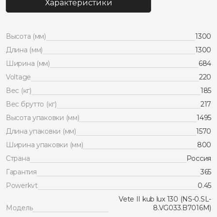
Характеристики
ii
kub
lux
130
Высота (мм)
1300
серый
мат./
Длина (мм)
1300
металлик/
Ширина (мм)
684
крашенная
(вк273
Voltage
220
(285-
Вес (кг)
185
574])
Вес брутто (кг)
217
Высота упаковки (мм)
1495
Длина упаковки (мм)
1570
Ширина упаковки (мм)
800
Страна
Россия
Гарантия
365
Powerkvt
0.45
Vete II kub lux 130 (NS-0.SL-
Модель
8.VG033.B7016M)