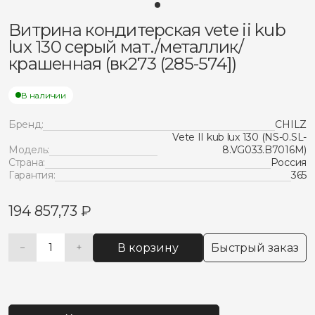
Витрина кондитерская vete ii kub
lux 130 серый мат./металлик/
крашенная (вк273 (285-574])
В наличии
Бренд:
CHILZ
Vete II kub lux 130 (NS-0.SL-
Модель:
8.VG033.B7016M)
Страна:
Россия
Гарантия:
365
194 857,73
₽
В корзину
Быстрый заказ
−
+
Количество
Alternative:
товара
Витрина
кондитерская
vete