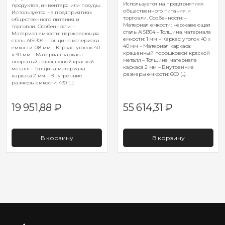
Используется на предприятиях
продуктов, инвентаря или посуды.
общественного питания и
Используется на предприятиях
торговли. Особенности: –
общественного питания и
Материал емкости: нержавеющая
торговли. Особенности: –
сталь AISI304 – Толщина материала
Материал емкости: нержавеющая
емкости: 1 мм – Каркас: уголок 40 х
сталь AISI304 – Толщина материала
40 мм – Материал каркаса:
емкости: 0,8 мм – Каркас: уголок 40
крашенный порошковой краской
х 40 мм – Материал каркаса:
металл – Толщина материала
покрытый порошковой краской
каркаса 2 мм – Внутренние
металл – Толщина материала
размеры емкости: 600 […]
каркаса 2 мм – Внутренние
размеры емкости: 430 […]
19 951,88
₽
55 614,31
₽
В корзину
В корзину