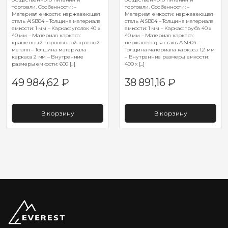
торговли. Особенности: –
торговли. Особенности: –
Материал емкости: нержавеющая
Материал емкости: нержавеющая
сталь AISI304 – Толщина материала
сталь AISI304 – Толщина материала
емкости: 1 мм – Каркас: уголок 40 х
емкости: 1 мм – Каркас: труба 40 х
40 мм – Материал каркаса:
40 мм – Материал каркаса:
крашенный порошковой краской
нержавеющая сталь AISI304 –
металл – Толщина материала
Толщина материала каркаса 1,2 мм
каркаса 2 мм – Внутренние
– Внутренние размеры емкости:
размеры емкости: 600 […]
400 х […]
49 984,62
₽
38 891,16
₽
В корзину
В корзину