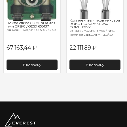
Комплект венчиков миксера
Помпа слива COMENDA для
ROBOT COUPE MP350
пмм GFS90 / GE50 650137
COMBI 89553
для машин моделей GFS90 и GE50
Венчик, L = 320мм, d = 80 / 14мм,
комплект 2 шт. Для MP 350/450.
67 163,44
₽
22 111,89
₽
В корзину
В корзину