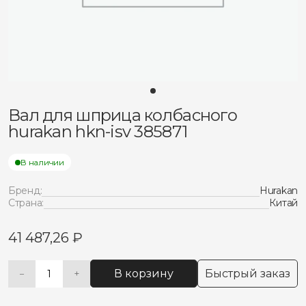
Вал для шприца колбасного
hurakan hkn-isv 385871
В наличии
Бренд:
Hurakan
Страна:
Китай
41 487,26
₽
В корзину
Быстрый заказ
−
+
Количество
Alternative:
товара
Вал