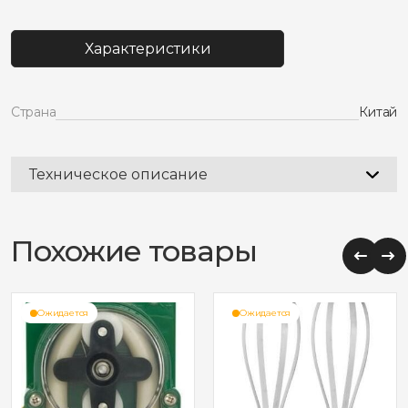
для
шприца
Характеристики
колбасного
hurakan
hkn-
isv
Страна
Китай
385871
Техническое описание
Похожие товары
Ожидается
Ожидается