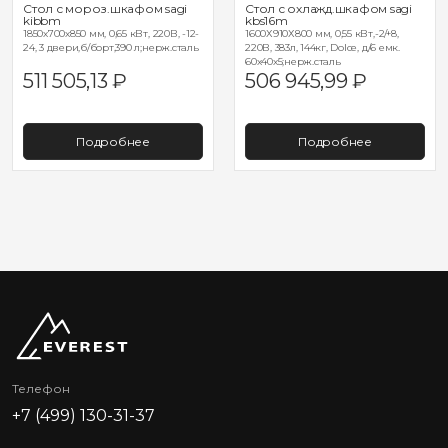
Стол с мороз.шкафом sagi
Стол с охлажд.шкафом sagi
kibbm
kbs16m
1850х700х850 мм, 0,65 кВт, 220В, -12-
1600Х910Х800 мм, 0,55 кВт,-2/+8,
24, 3 двери,б/борт,390 л;нерж.сталь
220В, 383л, 144кг, Dolce, д/6 емк.
60х40х5;нерж.сталь
511 505,13
₽
506 945,99
₽
Подробнее
Подробнее
Телефон
+7 (499) 130-31-37