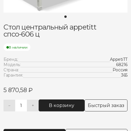
Стол центральный appetitt
спсо-606 ц
В наличии
Бренд:
AppetiTT
Модель:
68216
Страна:
Россия
Гарантия:
365
5 870,58
₽
В корзину
Быстрый заказ
−
+
Количество
Alternative:
товара
Стол
центральный
appetitt