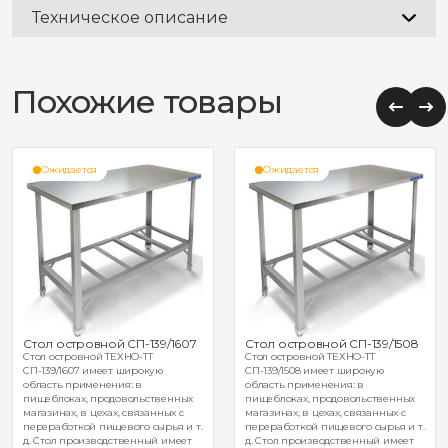
Техническое описание
Похожие товары
Ожидается
Ожидается
Стол островной СП-139/1607
Стол островной СП-139/1508
Стол островной ТЕХНО-ТТ
Стол островной ТЕХНО-ТТ
СП-139/1607 имеет широкую
СП-139/1508 имеет широкую
область применения: в
область применения: в
пищеблоках, продовольственных
пищеблоках, продовольственных
магазинах, в цехах, связанных с
магазинах, в цехах, связанных с
переработкой пищевого сырья и т.
переработкой пищевого сырья и т.
д. Стол производственный имеет
д. Стол производственный имеет