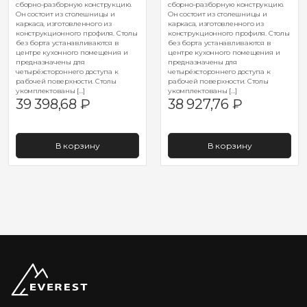
сборно-разборную конструкцию.
сборно-разборную конструкцию.
Он состоит из столешницы и
Он состоит из столешницы и
каркаса, изготовленного из
каркаса, изготовленного из
конструкционного профиля. Столы
конструкционного профиля. Столы
без борта устанавливаются в
без борта устанавливаются в
центре кухонного помещения и
центре кухонного помещения и
предназначены для
предназначены для
четырёхстороннего доступа к
четырёхстороннего доступа к
рабочей поверхности. Столы
рабочей поверхности. Столы
укомплектованы […]
укомплектованы […]
39 398,68
₽
38 927,76
₽
В корзину
В корзину