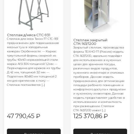
Стеллаж д/мяса СТС-931
Стеллаж для мяса Техно-ТТ СТС-931
Стеллаж закрытый
предназначен для подвешивания
СТК-163/1200
мясных туш в холодильных
Закрытый стеллаж, производства
камерах. Особенности: — Каркас
фирмы ТЕХНО-ТТ (Россия) модель
треугольной формы, сварной из
СТК-163/1200, идеально подойдет
трубы 40х40 нержавеющей стали
для использования в кухонных
марки AISI 304 толщиной 1,2мм —
цехах для хранения посуды,
Перекладина для крюков из трубы
различных видов продуктов,
Д 42 мм, толщиной 3,0 мм —
кухонного инвентаря и столовых
Подпятник 80х80 мм толщиной 2
приборов. Данная модель
мм для крепления к полу —
предназначена для оптимизации
Стеллаж поставляется […]
площади рабочего помещения и
комфортного доступа к продуктам
и кухонному инвентарю. Данная
модель предоставляет удобство в
использовании и компактность
при размещении. Стеллаж
СТК-163/1200 имеет […]
47 790,45
₽
125 370,86
₽