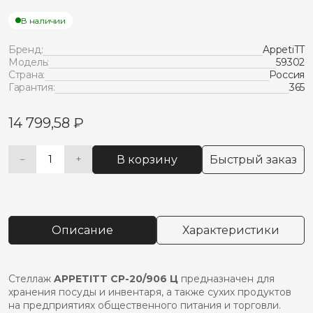
В наличии
Бренд:
AppetiTT
Модель:
59302
Страна:
Россия
Гарантия:
365
14 799,58
₽
В корзину
Быстрый заказ
−
+
Количество
Alternative:
товара
Стеллаж
appetitt
ср-20/906
Описание
Характеристики
ц
Стеллаж
APPETITT СР-20/906 Ц
предназначен для
хранения посуды и инвентаря, а также сухих продуктов
на предприятиях общественного питания и торговли.