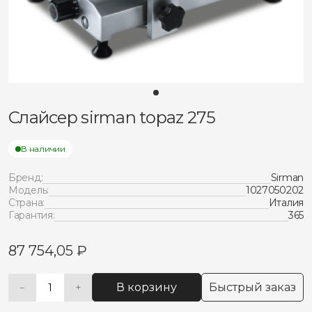
Слайсер sirman topaz 275
В наличии
Бренд:
Sirman
Модель:
1027050202
Страна:
Италия
Гарантия:
365
87 754,05
₽
В корзину
Быстрый заказ
−
+
Количество
Alternative:
товара