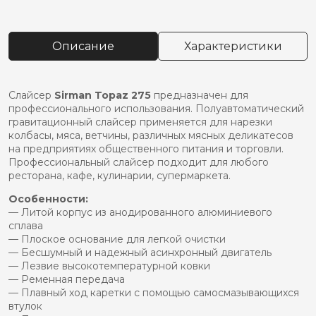
Слайсер
sirman
topaz
Описание
Характеристики
275
Слайсер
Sirman Topaz 275
предназначен для
профессионального использования. Полуавтоматический
гравитационный слайсер применяется для нарезки
колбасы, мяса, ветчины, различных мясных деликатесов
на предприятиях общественного питания и торговли.
Профессиональный слайсер подходит для любого
ресторана, кафе, кулинарии, супермаркета.
Особенности:
— Литой корпус из анодированного алюминиевого
сплава
— Плоское основание для легкой очистки
— Бесшумный и надежный асинхронный двигатель
— Лезвие высокотемпературной ковки
— Ременная передача
— Плавный ход каретки с помощью самосмазывающихся
втулок