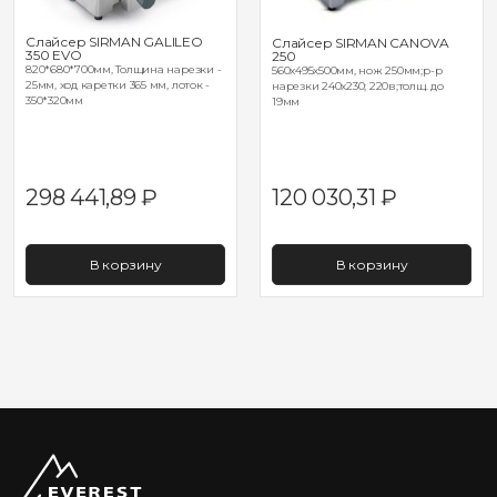
Слайсер SIRMAN GALILEO
Слайсер SIRMAN CANOVA
350 EVO
250
820*680*700мм, Толщина нарезки -
560х495х500мм, нож 250мм;р-р
25мм, ход каретки 365 мм, лоток -
нарезки 240х230; 220в;толщ. до
350*320мм
19мм
298 441,89
₽
120 030,31
₽
В корзину
В корзину