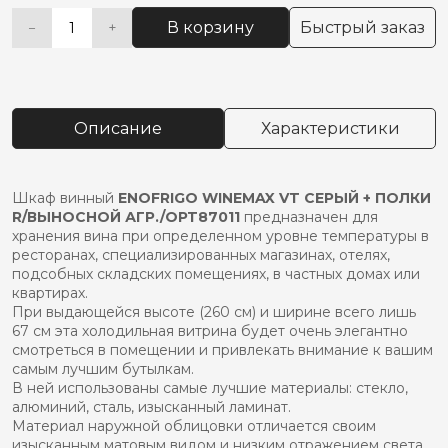
В корзину
Быстрый заказ
−
+
Количество
Alternative:
товара
Шкаф
винный
enofrigo
Описание
Характеристики
winemax
vt
серый
+
Шкаф винный
ENOFRIGO WINEMAX VT СЕРЫЙ + ПОЛКИ
полки
R/ВЫНОСНОЙ АГР./OPT87011
предназначен для
r/
хранения вина при определенном уровне температуры в
выносной
ресторанах, специализированных магазинах, отелях,
агр./opt87011
подсобных складских помещениях, в частных домах или
квартирах.
При выдающейся высоте (260 см) и ширине всего лишь
67 см эта холодильная витрина будет очень элегантно
смотреться в помещении и привлекать внимание к вашим
самым лучшим бутылкам.
В ней использованы самые лучшие материалы: стекло,
алюминий, сталь, изысканный ламинат.
Материал наружной облицовки отличается своим
изысканным матовым видом и низким отражением света.