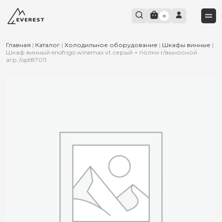
0
Главная
|
Каталог
|
Холодильное оборудование
|
Шкафы винные
|
Шкаф винный enofrigo winemax vt серый + полки r/выносной
агр./opt87011