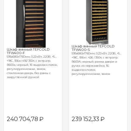
Шкаф винный TEFCOLD
Шкаф винный TEFCOLD
TFW400-S
TFW400-F
595х680х1760мм, 0,22кВт, 220В, +5…
595х680х1760мм, 0,22кВт, 220В, +5…
+18С, 106кг, 426 / 350л, с встр.агр.
+18С, 106кг,416/ 350л, с встр.агр.
R600A, черный, рамка двери и
R600a, черный, 16 выдвижн.полок,
ручка из нержавейки, 16
регулируем.ножки, замок,
выдвижн.полок,
cтеклянная дверь без рамы с
регулируем.ножки, замок
закругленной ручкой
240 704,78
₽
239 152,33
₽