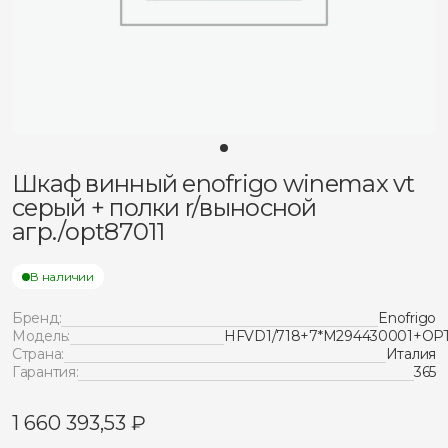
Шкаф винный enofrigo winemax vt
серый + полки r/выносной
агр./opt87011
В наличии
Бренд:
Enofrigo
Модель:
HFVD1/718+7*M294430001+OPT
Страна:
Италия
Гарантия:
365
1 660 393,53
₽