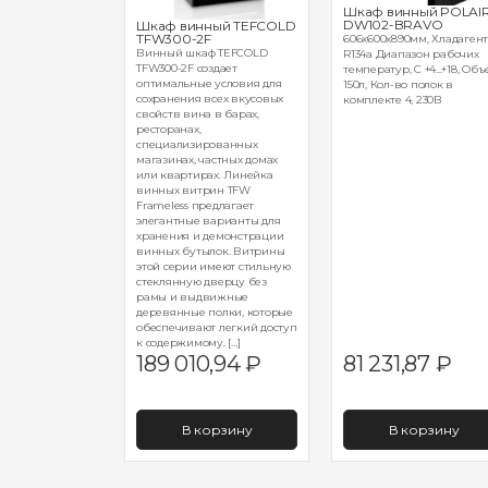
ый enofrigo
Шкаф винный POLAI
y 20 wall 3p
DW102-BRAVO
Шкаф винный TEFCOLD
черный +
TFW300-2F
606х600х890мм, Хладаген
олки p
Винный шкаф TEFCOLD
R134a Диапазон рабочих
TFW300-2F создает
температур, C +4...+18, Об
421+GK2008000
оптимальные условия для
150л, Кол-во полок в
0001*MO20430003
сохранения всех вкусовых
комплекте 4, 230В
150мм, 1,35 кВт,
свойств вина в барах,
, 520кг, 1371л, до
ресторанах,
с встр.агр. R290,
специализированных
лок типа С+9
магазинах, частных домах
Р
или квартирах. Линейка
винных витрин TFW
Frameless предлагает
элегантные варианты для
хранения и демонстрации
винных бутылок. Витрины
этой серии имеют стильную
стеклянную дверцу без
рамы и выдвижные
деревянные полки, которые
обеспечивают легкий доступ
к содержимому. […]
867,10
₽
189 010,94
₽
81 231,87
₽
орзину
В корзину
В корзину