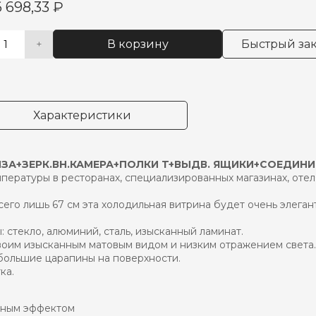
6 698,33
₽
В корзину
Быстрый зак
+
чество
native:
ра
ф
ый
igo
Характеристики
max
за+зерк.вн.камера+полки
в.
НЗА+ЗЕРК.ВН.КАМЕРА+ПОЛКИ T+ВЫДВ. ЯЩИКИ+СОЕДИН
и+соединительный
ературы в ресторанах, специализированных магазинах, отел
лект
его лишь 67 см эта холодильная витрина будет очень элеган
 стекло, алюминий, сталь, изысканный ламинат.
оим изысканным матовым видом и низким отражением света. 
ебольшие царапины на поверхности.
ка.
ьным эффектом