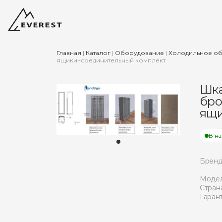
Главная
|
Каталог
|
Оборудование
|
Холодильное о
ящики+соединительный комплект
Шка
бро
ящи
В н
Бренд
Модел
Страна
Гарант