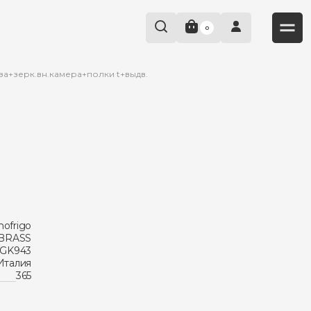
0
за+зерк.вн.камера+полки t+выдв.
nofrigo
BRASS
GK943
Италия
365