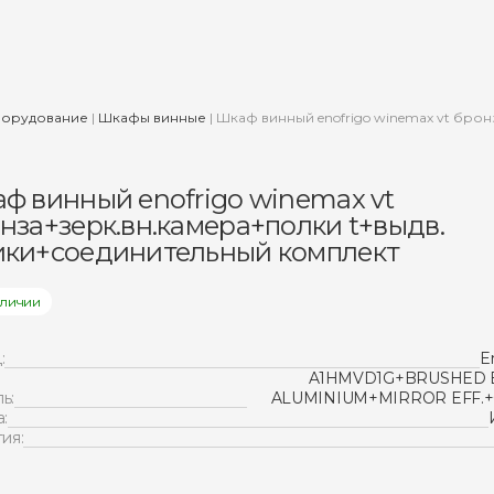
борудование
|
Шкафы винные
|
Шкаф винный enofrigo winemax vt брон
ф винный enofrigo winemax vt
нза+зерк.вн.камера+полки t+выдв.
ки+соединительный комплект
аличии
:
E
A1HMVD1G+BRUSHED 
ь:
ALUMINIUM+MIRROR EFF.+
:
ия: