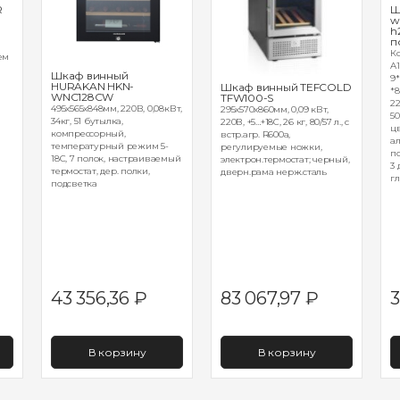
R
Ш
w
h
т
п
К
ъем
A
Шкаф винный
9
HURAKAN HKN-
Шкаф винный TEFCOLD
*8
WNC128CW
TFW100-S
22
495x565x848мм, 220В, 0,08кВт,
295х570х860мм, 0,09 кВт,
50
34кг, 51 бутылка,
220В, +5…+18С, 26 кг, 80/57 л., с
ц
компрессорный,
встр.агр. R600a,
ал
температурный режим 5-
регулируемые ножки,
по
18С, 7 полок, настраиваемый
электрон.термостат; черный,
3 
термостат, дер. полки,
дверн.рама нерж.сталь
гл
подсветка
43 356,36
₽
83 067,97
₽
3
В корзину
В корзину