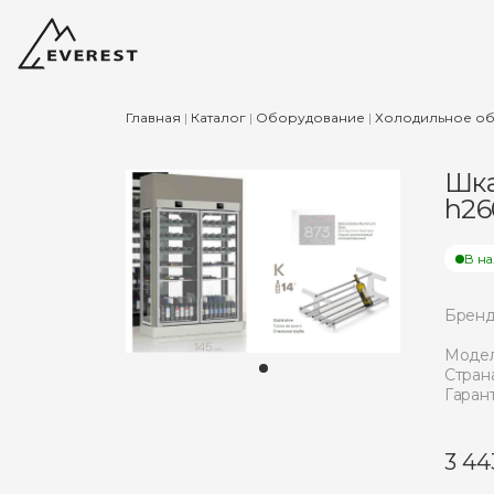
Главная
|
Каталог
|
Оборудование
|
Холодильное о
Шка
h26
В н
Бренд
Модел
Страна
Гарант
3 44