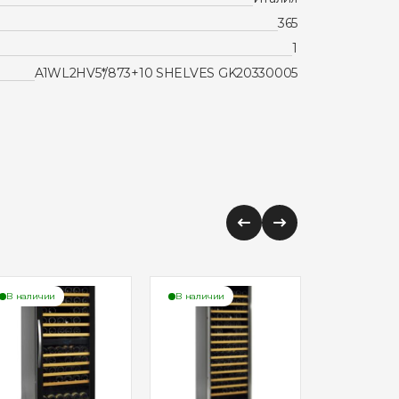
365
1
A1WL2HV5*/873+10 SHELVES GK20330005
В наличии
В наличии
Ожидается