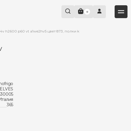
0
 4v h2600 p60 vt a1we2hv5 цвет 873, полки k
v
nofrigo
HELVES
330005
Италия
365