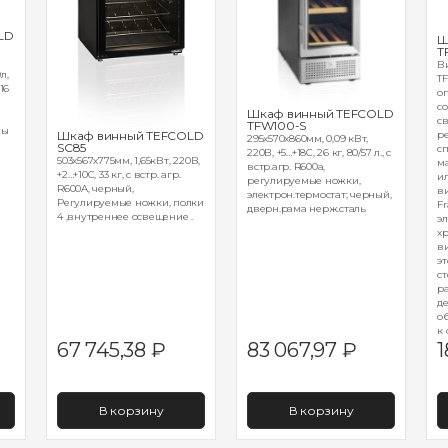
LD
Ш
T
В
л,
TF
16
о
с
Шкаф винный TEFCOLD
,
св
TFW100-S
мы
Шкаф винный TEFCOLD
ре
295х570х860мм, 0,09 кВт,
SC85
с
220В, +5…+18С, 26 кг, 80/57 л., с
503х567х775мм, 1,65кВт, 220В,
ма
встр.агр. R600a,
+2…+10С, 33 кг, с встр. агр.
и
регулируемые ножки,
R600A, черный,
в
электрон.термостат; черный,
Регулируемые ножки, полки
Fr
дверн.рама нерж.сталь
4 ,внутреннее освещение .
э
х
в
э
с
р
д
о
к 
67 745,38
₽
83 067,97
₽
1
В корзину
В корзину