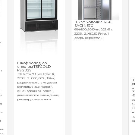
Шкаф холодильный
SAGI NE70
684х800х2040мм, 0,22кВт,
220В, -2...+8С, 521/444л, 1
дверь, нерж.сталь
Шкаф холод. со
стеклом TEFCOLD
FS1202S
LD
1200х735х1990мм, 0,74кВт,
220В, +2...+10С, 660л, 174кг,
d
Ш
раздвижные стекл. двери,
с
регулируемые полки 4,
U
фиксированная полка 1,
60
и
динамическое охлаждение,
-1
 и
регулируемые ножки
вс
д
ся
ав
ж 
ки
по
за
и
ими
ки.