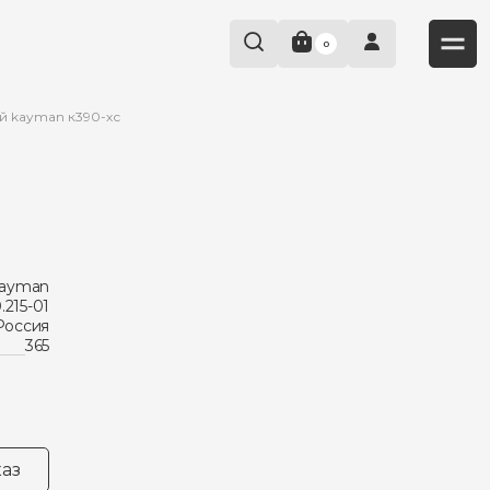
0
 kayman к390-хс
ayman
.215-01
Россия
365
аз