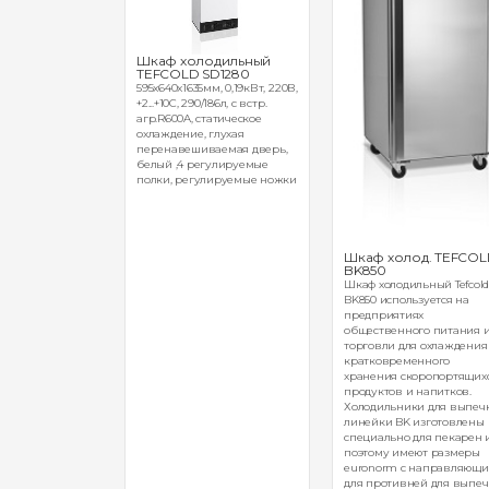
озильный
Шкаф холодильный
B
TEFCOLD SD1280
мм, 0,67кВт,
595x640x1635мм, 0,19кВт, 220В,
, 444/521л, 1
+2...+10С, 290/186л, с встр.
ки, нерж.сталь, с
агр.R600A, статическое
90
охлаждение, глухая
перенавешиваемая дверь,
белый ,4 регулируемые
полки, регулируемые ножки
Шкаф холод. TEFCO
BK850
Шкаф холодильный Tefcol
BK850 используется на
предприятиях
общественного питания 
торговли для охлаждения
кратковременного
хранения скоропортящих
продуктов и напитков.
Холодильники для выпеч
линейки BK изготовлены
специально для пекарен 
поэтому имеют размеры
euronorm с направляющ
для противней для выпеч