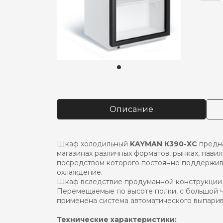
това
Шка
холо
kaym
к390
хс
Описание
Шкаф холодильный
KAYMAN К390-ХС
предна
магазинах различных форматов, рынках, пави
посредством которого постоянно поддержив
охлаждение.
Шкаф вследствие продуманной конструкции 
Перемещаемые по высоте полки, с большой 
применена система автоматического выпарив
Технические характеристики: