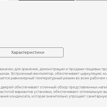
ра
ф
дильный
an
-
Характеристики
значен для хранения, демонстрации и продажи пищевых прод
льонах. Встроенный вентилятор, обеспечивает циркуляцию х
ается равномерный температурный режим во всем рабочем 
дверей обеспечивает отличный обзор представленных напит
частотой вариантов установки, обеспечивают оптимальную 
ания конденсата, которая значительно упрощает санитарную