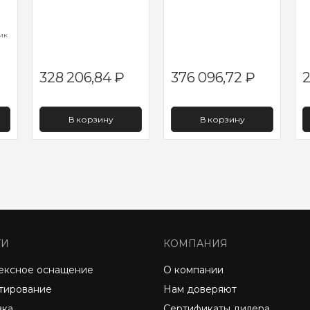
ик
328 206,84
₽
376 096,72
₽
2
В корзину
В корзину
ГИ
КОМПАНИЯ
ексное оснащение
О компании
тирование
Нам доверяют
вка
Сертификаты дилера