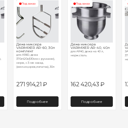
Под заказ
Под заказ
Дежа миксера
Дежа миксера
Д
VARIMIXER AR-60, 30л
VARIMIXER AR-40, 40л
V
комплект
для AR40, дежа на 40 л,
З
для AR60, дежа
нерж.сталь
37
,
370х420х(510мм с ручками),
не
нерж, с 3-мя насад.
(венчик,крюк,лопатка), 30л
271 914,21
₽
162 420,43
₽
1
Подробнее
Подробнее