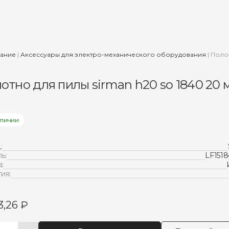
вание
|
Аксессуары для электро-механического оборудования
|
Полот
отно для пилы sirman h20 so 1840 20 м
)
аличии
:
ь:
LF151
:
ия:
3,26
₽