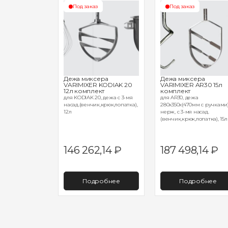
з
Под заказ
Под заказ
сера
Дежа миксера
Дежа миксера
R AR80-75M
VARIMIXER KODIAK 20
VARIMIXER AR30 15л
12л комплект
комплект
жа 80л
для KODIAK 20, дежа с 3-мя
для AR30, дежа
насад.(венчик,крюк,лопатка),
280х350х(470мм с ручками)
12л
нерж, с 3-мя насад.
(венчик,крюк,лопатка), 15л
9,96
₽
146 262,14
₽
187 498,14
₽
робнее
Подробнее
Подробнее