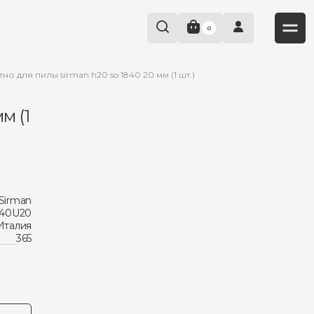
0
но для пилы sirman h20 so 1840 20 мм (1 шт.)
м (1
Sirman
840U20
Италия
365