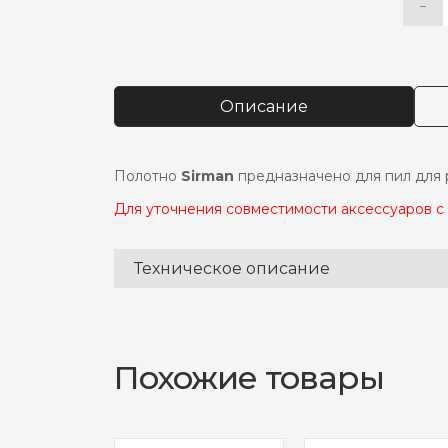
−
Коли
Alter
това
Поло
для
пилы
Описание
sirma
h20
so
1840
Полотно
Sirman
предназначено для пил для 
20
мм
Для уточнения совместимости аксессуаров 
(1
шт.)
Техническое описание
Похожие товары