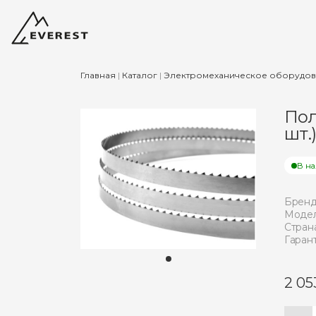
Главная
|
Каталог
|
Электромеханическое оборудо
Пол
шт.
В н
Бренд
Модел
Страна
Гарант
2 05