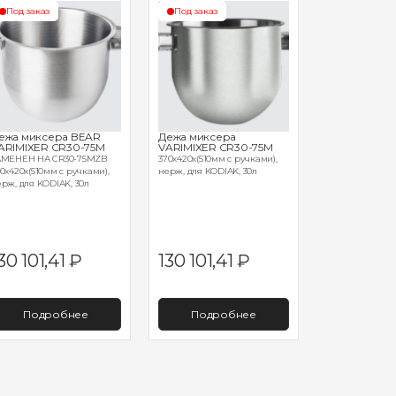
Под заказ
Под заказ
Под заказ
ежа миксера BEAR
Дежа миксера
Подъемник 
ARIMIXER CR30-75M
VARIMIXER CR30-75M
VARIMIXER M
АМЕНЕН НА CR30-75MZB
370х420х(510мм с ручками),
21AR300ESH
0х420х(510мм с ручками),
нерж, для KODIAK, 30л
нерж. сталь, 2,3
рж, для KODIAK, 30л
30 101,41
₽
130 101,41
₽
5 878 6
Подробнее
Подробнее
Подро