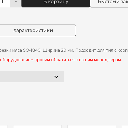
В корзину
Быстрый зак
+
чество
native:
ра
тно
Характеристики
n
резки мяса SO-1840. Ширина 20 мм. Подходит для пил с кор
с оборудованием просим обратиться к вашим менеджерам.