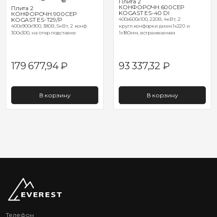
Плита 2
КОНФОРОЧН.600СЕР
Плита 2
KOGAST ES-40 DI
КОНФОРОЧН.900СЕР
400x600x100, 220В, 4кВт, 2
KOGAST ES-T29/P
кругл.конфорки диам.1х220 и
400x900x900, 380В, 5кВт, 2 конф
1х180мм, встраиваемая
300x300, на откр.подставке
179 677,94
₽
93 337,32
₽
В корзину
В корзину
Телефон