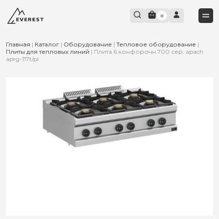
0
Главная
|
Каталог
|
Оборудование
|
Тепловое оборудование
|
Плиты для тепловых линий
|
Плита 6 конфорочн.700 сер. apach
aprg-117t/pl