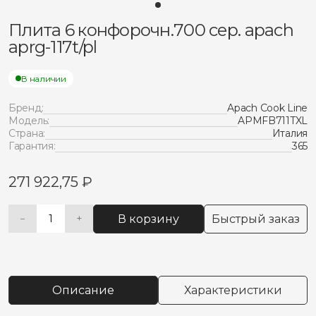
Плита 6 конфорочн.700 сер. apach
aprg-117t/pl
В наличии
Бренд:
Apach Cook Line
Модель:
APMFB711TXL
Страна:
Италия
Гарантия:
365
271 922,75
₽
В корзину
Быстрый заказ
−
+
Количество
Alternative:
товара
Плита
6
конфорочн.700
Описание
Характеристики
сер.
apach