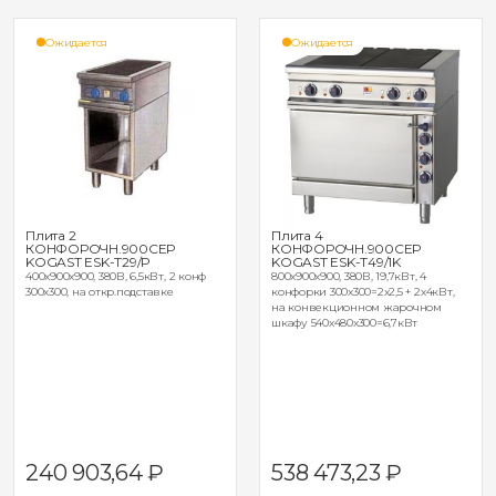
Ожидается
Ожидается
Плита 2
Плита 4
КОНФОРОЧН.900СЕР
КОНФОРОЧН.900СЕР
KOGAST ESK-Т29/P
KOGAST ESK-Т49/1K
400x900x900, 380В, 6,5кВт, 2 конф
800x900x900, 380В, 19,7кВт, 4
300x300, на откр.подставке
конфорки 300x300=2x2,5 + 2x4кВт,
на конвекционном жарочном
шкафу 540x480x300=6,7кВт
240 903,64
₽
538 473,23
₽