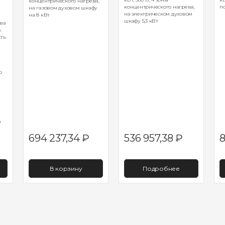
концентрического нагрева,
концентрического нагрева,
п
на газовом духовом шкафу
на электрическом духовом
на 8 кВт
шкафу 5,3 кВт
ева
.
сть
о
а
694 237,34
₽
536 957,38
₽
8
В корзину
Подробнее