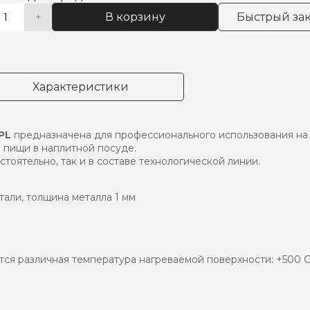
В корзину
Быстрый зак
+
чество
native:
ра
а
ФОРОЧН.900
Характеристики
H
S-
PL
PL
предназначена для профессионального использования на
 пищи в наплитной посуде.
тоятельно, так и в составе технологической линии.
али, толщина металла 1 мм
ся различная температура нагреваемой поверхности: +500 С 