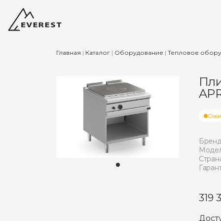
Главная
|
Каталог
|
Оборудование
|
Тепловое обор
Пли
APR
Ожи
Бренд
Модел
Страна
Гарант
319 
Дост