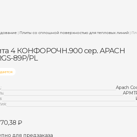
удование
|
Плиты со сплошной поверхностью для тепловых линий
|
Пл
та 4 КОНФОРОЧН.900 сер. APACH
GS-89P/PL
дается
:
Apach Coo
ь:
APMT
:
ия:
370,38
₽
упно для предзаказа