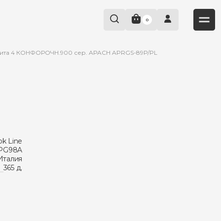
0
ита 4 КОНФОРОЧН.900 сер. APACH APRGS-89P/PL
k Line
PG98A
Италия
365 д.