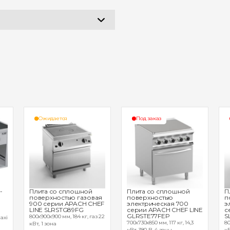
Ожидается
Под заказ
-
Плита со сплошной
Плита со сплошной
П
поверхностью газовая
поверхностью
п
900 серии APACH CHEF
электрическая 700
э
LINE SLRSTG89FG
серии APACH CHEF LINE
с
GLRSTE77FEP
S
800х900х900 мм, 184 кг, газ 22
axi
700х730х850 мм, 117 кг, 14,3
80
кВт, 1 зона
кВт, 380 В, 4 зоны
кВ