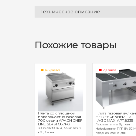
Техническое описание
Похожие товары
з
Ожидается
Под заказ
ктрическая
Плита со сплошной
Плита газовая вулкан
ной
поверхностью газовая
HEIDEBRENNER ПРГ-
стью 900
700 серии APACH CHEF
IIА-3С MAXI АРТ.8235
CH CHEF LINE
LINE SLRSTG87FG
Газовая плита Вулкан
P
800х730х900 мм, 154 кг, газ 17
Heidebrenner ПРГ-IIA-3С M
м, 121 кг, 14 кВт,
кВт, 1 зона
предназначена для
ы нагрева,