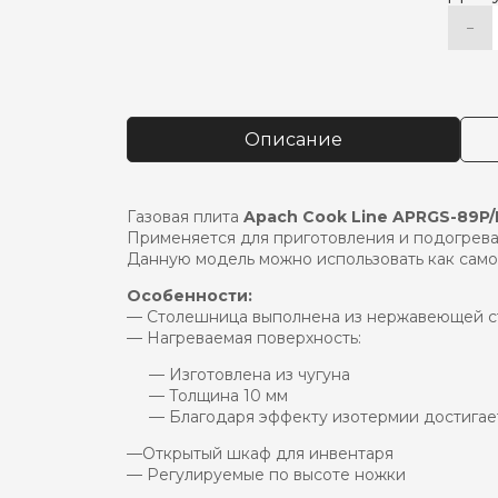
−
Коли
Alter
това
Плит
4
КОН
Описание
сер.
APAC
APRG
89P/
Газовая плита
Apach Cook Line APRGS-89P/
Применяется для приготовления и подогрева
Данную модель можно использовать как самос
Особенности:
— Столешница выполнена из нержавеющей ст
— Нагреваемая поверхность:
— Изготовлена из чугуна
— Толщина 10 мм
— Благодаря эффекту изотермии достигает
—Открытый шкаф для инвентаря
— Регулируемые по высоте ножки