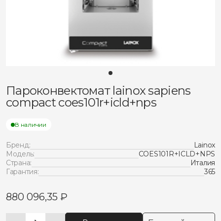
Пароконвектомат lainox sapiens
compact coes101r+icld+nps
В наличии
Бренд:
Lainox
Модель:
COES101R+ICLD+NPS
Страна:
Италия
Гарантия:
365
880 096,35
₽