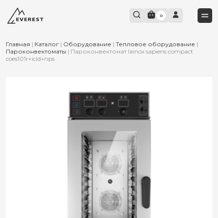
0
Главная
|
Каталог
|
Оборудование
|
Тепловое оборудование
|
Пароконвектоматы
|
Пароконвектомат lainox sapiens compact
coes101r+icld+nps