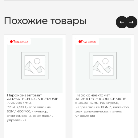
Похожие товары
Под заказ
Под заказ
Пароконвектомат
Пароконвектомат
ALPHATECH ICON ICEM051E
ALPHATECH ICON ICEM101E
777х729х777мм,
812х725х1152мм, 14,5кВт,380В,
7,25кВт,380В,направляющие
направляющие 10GN1/1, инжектор,
5GN1/1x600*400, инжектор,
электромеханическая панель
электромеханическая панель
управления
управления