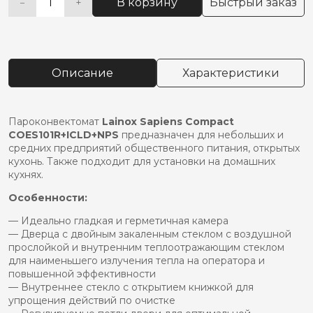
В корзину
Быстрый заказ
−
+
Количество
Alternative:
товара
Пароконвектомат
lainox
sapiens
Описание
Характеристики
compact
coes101r+icld+nps
Пароконвектомат
Lainox Sapiens Compact
COES101R+ICLD+NPS
предназначен для небольших и
средних предприятий общественного питания, открытых
кухонь. Также подходит для установки на домашних
кухнях.
Особенности:
— Идеально гладкая и герметичная камера
— Дверца с двойным закаленным стеклом с воздушной
прослойкой и внутренним теплоотражающим стеклом
для наименьшего излучения тепла на оператора и
повышенной эффективности
— Внутреннее стекло с открытием книжкой для
упрощения действий по очистке