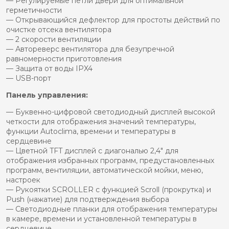
— Регулируемые петли двери для оптимальной
герметичности
— Открывающийся дефлектор для простоты действий по
очистке отсека вентилятора
— 2 скорости вентиляции
— Автореверс вентилятора для безупречной
равномерности приготовления
— Защита от воды IPX4
— USB-порт
Панель управления:
— Буквенно-цифровой светодиодный дисплей высокой
четкости для отображения значений температуры,
функции Autoclima, времени и температуры в
сердцевине
— Цветной TFT дисплей с диагональю 2,4″ для
отображения избранных программ, предустановленных
программ, вентиляции, автоматической мойки, меню,
настроек
— Рукоятки SCROLLER с функцией Scroll (прокрутка) и
Push (нажатие) для подтверждения выбора
— Светодиодные планки для отображения температуры
в камере, времени и установленной температуры в
сердцевине