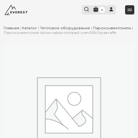
0
Главная
|
Каталог
|
Тепловое оборудование
|
Пароконвектоматы
|
Пароконвектомат lainox naboo compact cven061r/прав+affe