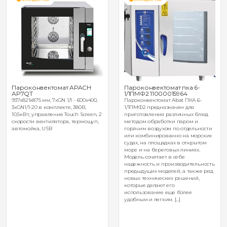
Пароконвектомат APACH
Пароконвектомат пка 6-
AP7QT
1/1ПМФ2 11000015964
937х821х875 мм, 7хGN 1/1 - 600х400,
Пароконвектомат Abat ПКА 6-
3хGN1/1-20 в комплекте, 380В,
1/1ПМФ2 предназначен для
10,5кВт, управление Touch Screen, 2
приготовления различных блюд
скорости вентилятора, термощуп,
методом обработки паром и
автомойка, USB
горячим воздухом по отдельности
или комбинированно на морских
судах, на площадках в открытом
море и на береговых линиях.
Модель сочетает в себе
надежность и производительность
предыдущих моделей, а также ряд
новых технических решений,
которые делают его
использование еще более
удобным и легким. […]