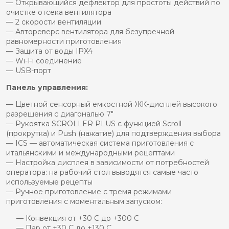
— Открывающийся дефлектор для простоты действий по
очистке отсека вентилятора
— 2 скорости вентиляции
— Автореверс вентилятора для безупречной
равномерности приготовления
— Защита от воды IPX4
— Wi-Fi соединение
— USB-порт
Панель управления:
— Цветной сенсорный емкостной ЖК-дисплей высокого
разрешения с диагональю 7″
— Рукоятка SCROLLER PLUS с функцией Scroll
(прокрутка) и Push (нажатие) для подтверждения выбора
— ICS — автоматическая система приготовления с
итальянскими и международными рецептами
— Настройка дисплея в зависимости от потребностей
оператора: на рабочий стол выводятся самые часто
используемые рецепты
— Ручное приготовление с тремя режимами
приготовления с моментальным запуском:
— Конвекция от +30 C до +300 C
— Пар от +30 C до +130 C