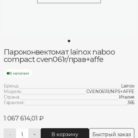
Пароконвектомат lainox naboo
compact cven061r/прав+affe
В наличии
Бренд:
Lainox
Модель:
CVEN061R/NPS+AFFE
Страна:
Италия
Гарантия:
365
1 067 614,01
₽
В корзину
Быстрый заказ
−
+
Количество
Alternative: