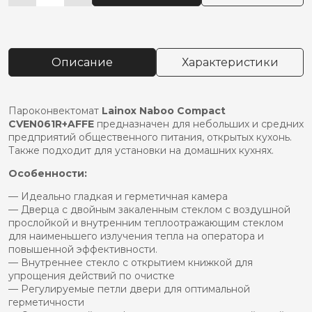
товара
Пароконвектомат
lainox
naboo
Описание
Характеристики
compact
cven061r/
прав+affe
Пароконвектомат
Lainox Naboo Compact
CVEN061R+AFFE
предназначен для небольших и средних
предприятий общественного питания, открытых кухонь.
Также подходит для установки на домашних кухнях.
Особенности:
— Идеально гладкая и герметичная камера
— Дверца с двойным закаленным стеклом с воздушной
прослойкой и внутренним теплоотражающим стеклом
для наименьшего излучения тепла на оператора и
повышенной эффективности.
— Внутреннее стекло с открытием книжкой для
упрощения действий по очистке
— Регулируемые петли двери для оптимальной
герметичности