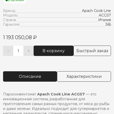
В наличии
Бренд:
Apach Cook Line
Модель:
ACGS7
Страна:
Италия
Гарантия:
365
1 193 050,08
₽
В корзину
Быстрый заказ
−
+
Количество
Alternative:
товара
Пароконвектомат
apach
acgs7
Описание
Характеристики
Пароконвектомат
Apach Cook Line ACGS7
— это
инновационная система, разработанная для
приготовления самых разных продуктов, от мяса до рыбы
и даже зелени. Идеально подходит для супермаркетов и
магазинов деликатесов, стремящихся максимально