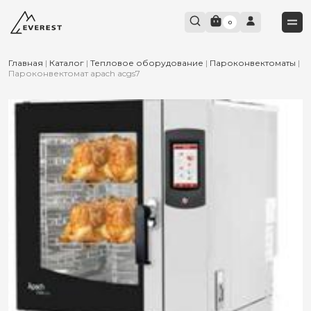
0
Главная
|
Каталог
|
Тепловое оборудование
|
Пароконвектоматы
|
Пароконвектомат apach acgs7