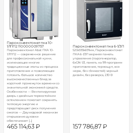
Пароконвектомат пка 10-
Пароконвектомат пка 6-1/3П
1/1ПП2 110000009757
520х593х691мм, Пароконвектомат
Пароконвектомат Abat ПКА 10-
ПКА 6-1/3П верхняя панель
1/1ПП2 — современное решение
управления (парогенератор,
для профессиональной кухни,
6хGN-1/3, память на 99 программ
исключающее многие
приготовления, термощуп, вся
традиционные этапы из процесса
нерж, без г/емкостей) черный
приготовления и позволяющее
дизайн, без реверса, 230 В
готовить большое количество
высококачественных блюд за
короткий промежуток времени со
значительной экономией средств.
Особенности: — Вентилируемая
дверь с двойным термостойким
остеклением помогает сохранять
тепловую энергию и
предотвращает риск получения
ожогов — Двухходовой механизм
открывания духовки
обеспечивает […]
465 114,63
₽
157 786,87
₽