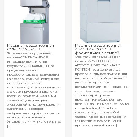
Машина посудомоечная
Машина посудомоечная
COMENDA HF45 R
APACH AF500DIG P
фронтальная с помпой
Фронтальная посудомоечная
Фронтальная посудомоечная
машина COMENDA HF45 R
машина APACH COOK LINE
инновационной линейки
AF500DIG P ФРОНТАЛЬНАЯ С
посудомоечных машин Hi-Line
ПОМПОЙ предназначена для
предназначена для
профессионального применения
профессионального применения
на предприятиях общественного
на предприятиях общественного
питания и торговли и
питания и торговли и
используется для мойки стаканов,
используется для мойки стаканов,
чашек, бокалов, тарелок и
столовых приборов и тарелок в
столовых приборов на
корзинах размером 500х500 мм.
предприятиях общественного
Данная модель оснащена
питания. Данная модель относится
электронной панелью управления
к линейке Apach Cook Line,
с дисплеем , на котором
которая представляет собой
отображаются параметры циклов
базовый уровень оборудования
мойки и ополаскивания.
для комплексного оснащения
Управление интуитивно понятно.
профессиональной кухни. […]
[…]