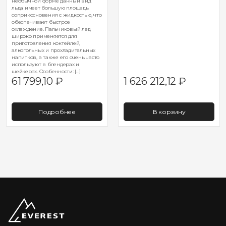
необычной форме данный вид
льда имеет большую площадь
соприкосновения с жидкостью, что
обеспечивает быстрое
охлаждение. Пальчиковый лед
широко применяется для
приготовления коктейлей,
алкогольных и прохладительных
напитков, а также его очень часто
используют в блендерах и
шейкерах. Особенности: […]
61 799,10
₽
1 626 212,12
₽
Подробнее
В корзину