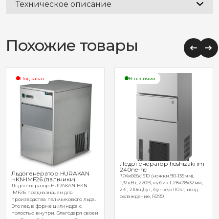
Техническое описание
Похожие товары
Под заказ
В наличии
Ледогенератор hoshizaki im-
240ne-hc
Льдогенератор HURAKAN
704х665х1510 (ножки 90-135мм),
HKN-IMF26 (пальчики)
1,32кВт, 220В, кубик L:28x28x32мм,
Льдогенератор HURAKAN HKN-
23г; 210кг/сут, бункер 110кг, возд.
IMF26 предназначен для
охлаждение, R290
производства пальчикового льда.
Это лед в форме цилиндра с
полостью внутри. Благодаря своей