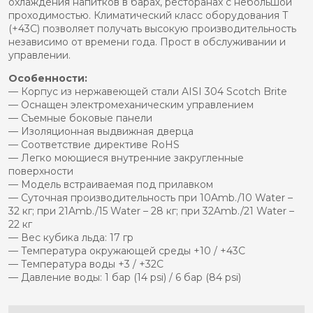
охлаждения напитков в барах, ресторанах с небольшой
проходимостью. Климатический класс оборудования Т
(+43С) позволяет получать высокую производительность
независимо от времени года. Прост в обслуживании и
управлении.
Особенности:
— Корпус из нержавеющей стали AISI 304 Scotch Brite
— Оснащен электромеханическим управлением
— Съемные боковые панели
— Изоляционная выдвижная дверца
— Соответствие директиве RoHS
— Легко моющиеся внутренние закругленные
поверхности
— Модель встраиваемая под прилавком
— Суточная производительность при 10Amb./10 Water –
32 кг; при 21Amb./15 Water – 28 кг; при 32Amb./21 Water –
22 кг
— Вес кубика льда: 17 гр
— Температура окружающей среды +10 / +43C
— Температура воды +3 / +32C
— Давление воды: 1 бар (14 psi) / 6 бар (84 psi)