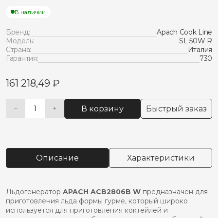
В наличии
Бренд:
Apach Cook Line
Модель:
SL 50W R
Страна:
Италия
Гарантия:
730
161 218,49
₽
В корзину
Быстрый заказ
−
+
Количество
Alternative:
товара
Льдогенератор
apach
кубик
Описание
Характеристики
acb2806b
w
Льдогенератор
APACH ACB2806B W
предназначен для
приготовления льда формы гурме, который широко
используется для приготовления коктейлей и