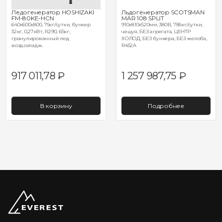
Ледогенератор HOSHIZAKI
Льдогенератор SCOTSMAN
FM-80KE-HCN
MAR 108 SPLIT
640х600х800, 75кг/сутки, бункер
910х810х520мм, 380В, 785кг/сутки,
32кг, 0,27кВт, R290, 65кг,
чешуя, БЕЗ агрегата, ЦЕНТР
гранулированный лед,
ХОЛОД, БЕЗ бункера, БЕЗ желоба,
возд.охладж.
R452A
917 011,78
₽
1 257 987,75
₽
В корзину
Подробнее