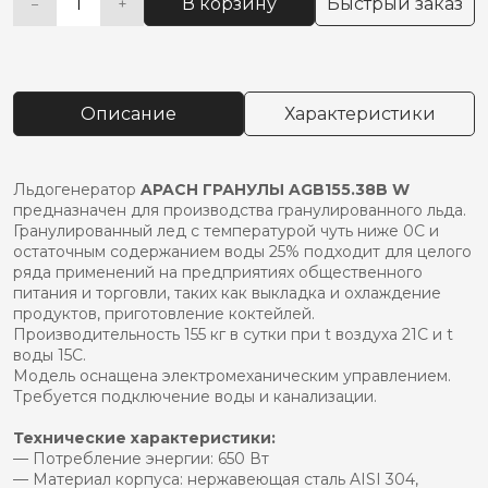
В корзину
Быстрый заказ
−
+
Количество
Alternative:
товара
Льдогенератор
apach
гранулы
Описание
Характеристики
agb155.38b
w
Льдогенератор
APACH ГРАНУЛЫ AGB155.38B W
предназначен для производства гранулированного льда.
Гранулированный лед с температурой чуть ниже 0C и
остаточным содержанием воды 25% подходит для целого
ряда применений на предприятиях общественного
питания и торговли, таких как выкладка и охлаждение
продуктов, приготовление коктейлей.
Производительность 155 кг в сутки при t воздухa 21C и t
воды 15C.
Модель оснащена электромеханическим управлением.
Требуется подключение воды и канализации.
Технические характеристики:
— Потребление энергии: 650 Вт
— Материал корпуса: нержавеющая сталь AISI 304,