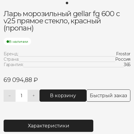
Ларь морозильный gellar fg 600 c
v25 прямое стекло, красный
(пропан)
В наличии
Бренд:
Frostor
Страна:
Россия
Гарантия:
365
69 094,88
₽
В корзину
Быстрый заказ
−
+
Количество
Alternative:
товара
Ларь
морозильный
gellar
Характеристики
fg
600