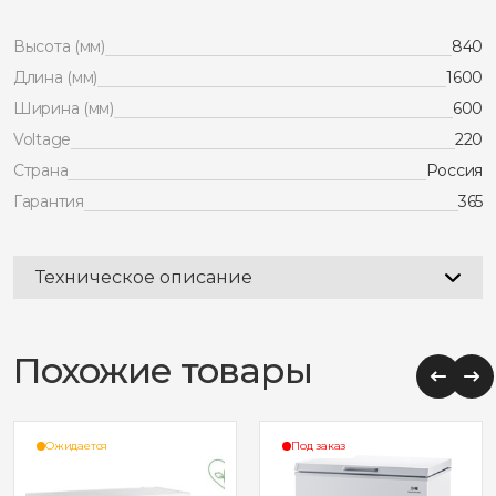
c
v25
Высота (мм)
840
прямое
стекло,
Длина (мм)
1600
красный
Ширина (мм)
600
(пропан)
Voltage
220
Страна
Россия
Гарантия
365
Техническое описание
Похожие товары
Ожидается
Под заказ