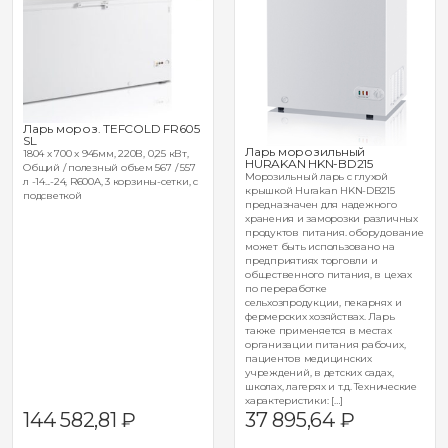
Ларь мороз. TEFCOLD FR605
SL
Ларь морозильный
1804 x 700 x 945мм, 220В, 0,25 кВт,
HURAKAN HKN-BD215
Общий / полезный объем 567 / 557
Морозильный ларь с глухой
л -14...-24, R600A, 3 корзины-сетки, с
крышкой Hurakan HKN-DB215
подсветкой
предназначен для надежного
хранения и заморозки различных
продуктов питания. оборудование
может быть использовано на
предприятиях торговли и
общественного питания, в цехах
по переработке
сельхозпродукции, пекарнях и
фермерских хозяйствах. Ларь
также применяется в местах
организации питания рабочих,
пациентов медицинских
учреждений, в детских садах,
школах, лагерях и т.д. Технические
характеристики: […]
144 582,81
₽
37 895,64
₽