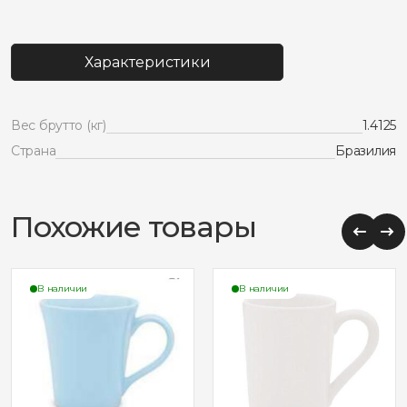
Кружка
tutti
frutti
Характеристики
330мл
oxford
151072
Вес брутто (кг)
1.4125
Страна
Бразилия
Похожие товары
В наличии
В наличии