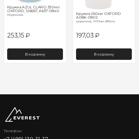
Кружка AZUL CLARO 330мл
OXFORD, 126667, A637-0840
Кружка 260мл OXFORD
Керамика;
A08K-0802
керамика; h110мм d80мм
253,15
₽
197,03
₽
В корзину
В корзину
Телефон