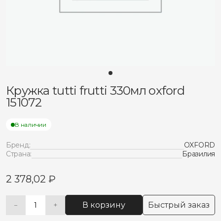
Кружка tutti frutti 330мл oxford
151072
В наличии
Бренд:
OXFORD
Страна:
Бразилия
2 378,02
₽
В корзину
Быстрый заказ
−
+
Количество
Alternative:
товара