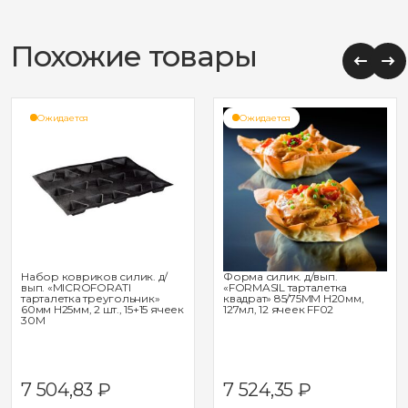
Похожие товары
Ожидается
Ожидается
Набор ковриков силик. д/
Форма силик. д/вып.
вып. «MICROFORATI
«FORMASIL тарталетка
тарталетка треугольник»
квадрат» 85/75ММ H20мм,
60мм H25мм, 2 шт., 15+15 ячеек
127мл, 12 ячеек FF02
30M
7 504,83
₽
7 524,35
₽