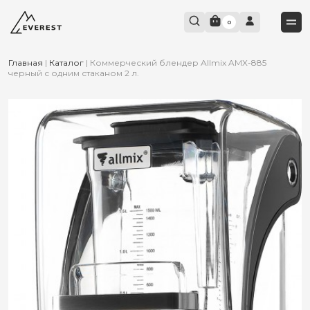
0
Главная
|
Каталог
|
Коммерческий блендер Allmix AMX-885
черный с одним стаканом 2 л.