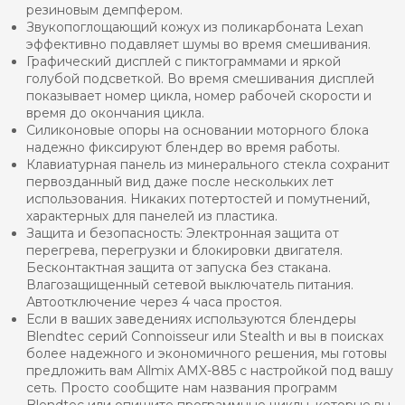
резиновым демпфером.
Звукопоглощающий кожух из поликарбоната Lexan
эффективно подавляет шумы во время смешивания.
Графический дисплей с пиктограммами и яркой
голубой подсветкой. Во время смешивания дисплей
показывает номер цикла, номер рабочей скорости и
время до окончания цикла.
Силиконовые опоры на основании моторного блока
надежно фиксируют блендер во время работы.
Клавиатурная панель из минерального стекла сохранит
первозданный вид даже после нескольких лет
использования. Никаких потертостей и помутнений,
характерных для панелей из пластика.
Защита и безопасность: Электронная защита от
перегрева, перегрузки и блокировки двигателя.
Бесконтактная защита от запуска без стакана.
Влагозащищенный сетевой выключатель питания.
Автоотключение через 4 часа простоя.
Если в ваших заведениях используются блендеры
Blendtec серий Connoisseur или Stealth и вы в поисках
более надежного и экономичного решения, мы готовы
предложить вам Allmix AMX-885 с настройкой под вашу
сеть. Просто сообщите нам названия программ
Blendtec или опишите программные циклы, которые вы