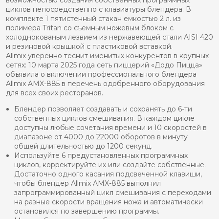
циклов непосредственно с клавиатуры блендера. В
комплекте 1 пятистенный стакан емкостью 2 л. из
полимера Tritan со съемным ножевым блоком с
холоднокованым лезвием из нержавеющей стали AISI 420
и резиновой крышкой с пластиковой вставкой.
Allmix уверенно теснит именитых конкурентов в крупных
сетях: 10 марта 2025 года сеть пиццерий «Додо Пицца»
объявила о включении профессионального блендера
Allmix AMX-885 в перечень одобренного оборудования
для всех своих ресторанов.
Блендер позволяет создавать и сохранять до 6-ти
собственных циклов смешивания. В каждом цикле
доступны любые сочетания времени и 10 скоростей в
диапазоне от 4000 до 22000 оборотов в минуту
общей длительностью до 1200 секунд.
Используйте 6 предустановленных программных
циклов, корректируйте их или создайте собственные.
Достаточно одного касания подсвеченной клавиши,
чтобы блендер Allmix AMX-885 выполнил
запрограммированный цикл смешивания с переходами
на разные скорости вращения ножа и автоматически
остановился по завершению программы.