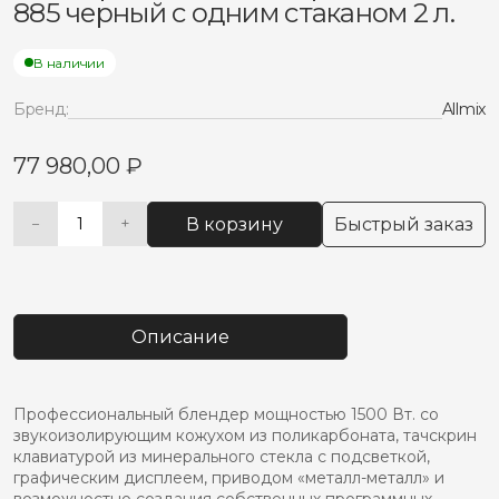
885 черный с одним стаканом 2 л.
В наличии
Бренд:
Allmix
77 980,00
₽
В корзину
Быстрый заказ
−
+
Количество
Alternative:
товара
Коммерческий
блендер
Allmix
Описание
AMX-
885
черный
с
Профессиональный блендер мощностью 1500 Вт. со
одним
звукоизолирующим кожухом из поликарбоната, тачскрин
стаканом
клавиатурой из минерального стекла с подсветкой,
2
графическим дисплеем, приводом «металл-металл» и
л.
возможностью создания собственных программных