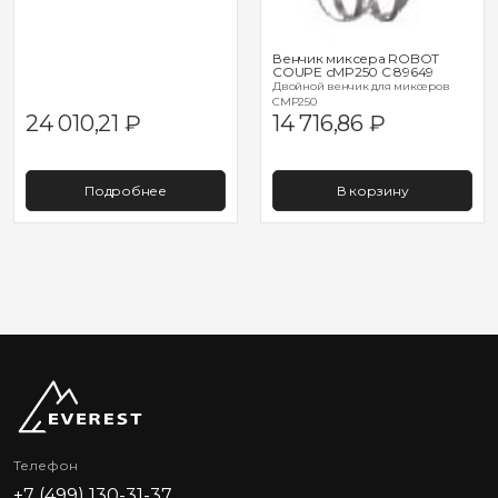
Венчик миксера ROBOT
COUPE сMP250 C 89649
Двойной венчик для миксеров
CMP250
24 010,21
₽
14 716,86
₽
Подробнее
В корзину
Телефон
+7 (499) 130-31-37