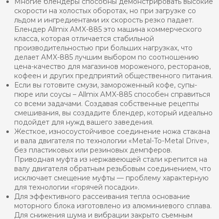
Многие блендеры способны демонстрировать высокие
скорости на холостых оборотах, но при загрузке со
льдом и ингредиентами их скорость резко падает.
Блендер Allmix AMX-885 это машина коммерческого
класса, которая отличается стабильной
производительностью при больших нагрузках, что
делает AMX-885 лучшим выбором по соотношению
цена-качество для магазинов мороженого, ресторанов,
кофеен и других предприятий общественного питания.
Если вы готовите смузи, замороженный кофе, супы-
пюре или соусы – Allmix AMX-885 способен справиться
со всеми задачами. Создавая собственные рецепты
смешивания, вы создадите блендер, который идеально
подойдет для нужд вашего заведения.
Жесткое, износоустойчивое соединение ножа стакана
и вала двигателя по технологии «Metal-To-Metal Drive»,
без пластиковых или резиновых демпферов.
Приводная муфта из нержавеющей стали крепится на
валу двигателя обратным резьбовым соединением, что
исключает смещение муфты — проблему характерную
для технологии «горячей посадки».
Для эффективного рассеивания тепла основание
моторного блока изготовлено из алюминиевого сплава.
Для снижения шума и вибрации закрыто съемным