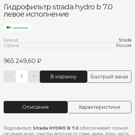
Гидрофильтр strada hydro b 7.0
левое исполнение
В наличии
Бренд:
Strada
Страна:
Россия
965 249,60
₽
В корзину
Быстрый заказ
−
+
Количество
Alternative:
товара
Гидрофильтр
strada
hydro
Описание
Характеристики
b
7.0
левое
исполнение
Гидрофильтр
Strada HYDRO B 7.0
обеспечивает полное
гашение искр, очистку воздуха от сажи, жира, золы, часть