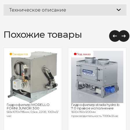
Техническое описание
Похожие товары
Ожидается
Под заказ
Гидрофильтр MORELLO
Гидрофильтр strada hydro b
FORNI JUNIOR 300
7.0 правое исполнение
565x1070х785мм, 0,5кв, 220В, 1000м3/
1600х1150х1200мм
час
производительность 7000м3/час