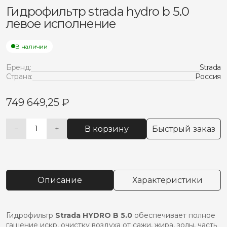
Гидрофильтр strada hydro b 5.0
левое исполнение
В наличии
Бренд:
Strada
Страна:
Россия
749 649,25
₽
В корзину
Быстрый заказ
−
+
Количество
Alternative:
товара
Гидрофильтр
strada
hydro
Описание
Характеристики
b
5.0
левое
исполнение
Гидрофильтр
Strada HYDRO B 5.0
обеспечивает полное
гашение искр, очистку воздуха от сажи, жира, золы, часть