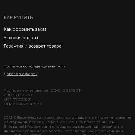
КАК КУПИТЬ
Как оформить заказ
Условия оплаты
Гарантия и возврат товара
Политика конфиденциальности
Договор оферты
Полное наименование: ООО «ЭВЕРЕСТ»
ИНН: 9717171239
КПП: 771701001
ОГРН: 1247700695736
2025 ©Besteverest.ru - комплексное оснащение и проектирование
ресторанов, баров и кафе в Москве. Все права защищены.
Внимание! Информация о товарах, размещенная на сайте, не
является публичной офертой, определяемой положениями