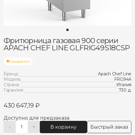
Фритюрница газовая 900 серии
APACH CHEF LINE GLFRIG49S18CSP
Ожидается
Бренд:
Apach Chef Line
Модель:
FRG94A
Страна:
Италия
Гарантия:
730 д.
430 647,19
₽
Доступно для предзаказа
В корзину
Быстрый заказ
−
+
Количество
Alternative: