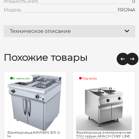
Мощность (кВт)
0
Модель
FRG94A
Техническое описание
Похожие товары
В наличии
Под заказ
Фритюрница KAYMAN ФЭ-2-
Фритюрница электрическая
14
700 серии APACH CHEF LINE