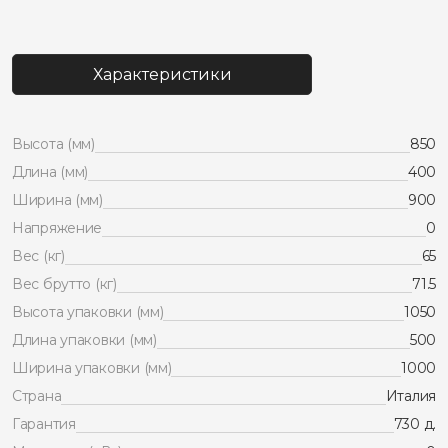
товара
Фритюрница
газовая
900
Характеристики
серии
APACH
CHEF
LINE
Высота (мм)
850
GLFRIG49S18CSP
Длина (мм)
400
Ширина (мм)
900
Напряжение
0
Вес (кг)
65
Вес брутто (кг)
71.5
Высота упаковки (мм)
1050
Длина упаковки (мм)
500
Ширина упаковки (мм)
1000
Страна
Италия
Гарантия
730 д.