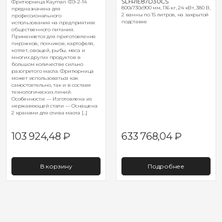
SLFRIE87D30CS
Фритюрница Kayman ФЭ-2-14
800х730х900 мм, 116 кг, 24 кВт, 380 В,
предназначена для
2 ванны по 15 литров, на закрытой
профессионального
подставке
использования на предприятиях
общественного питания.
Применяется для приготовления
пирожков, пончиков, картофеля,
котлет, овощей, рыбы, мяса и
многих других продуктов в
большом количестве сильно
разогретого масла. Фритюрница
может использоваться как
самостоятельно, так и в составе
технологических линий.
Особенности: — Изготовлена из
нержавеющей стали — Оснащена
2 кранами для слива масла […]
103 924,48
₽
633 768,04
₽
В корзину
Подробнее