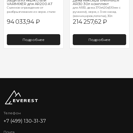
Защита из нерж.стали
Дежа миксера VARIMIXER
VARIMIXER для AR200 AT
AR30 30л комплект
Съемное ограждение от
для AR30, дежа 370х420х(510мм с
разбрызгивания из нерж. стали
ручками), нерж, с 3-мя насад.
(венчик,крюк,лопатка), 30л
94 033,94
₽
214 257,62
₽
Подробнее
Подробнее
Телефон
+7 (499) 130-31-37
Почта