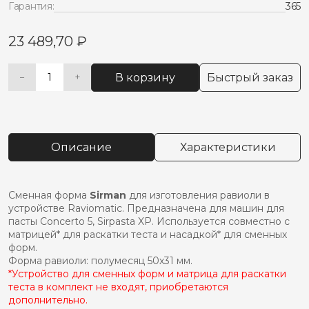
Гарантия:
365
23 489,70
₽
В корзину
Быстрый заказ
−
+
Количество
Alternative:
товара
Форма
д/sirman
raviomatic
Описание
Характеристики
полумесяц
50х31мм
lf20250136c
Сменная форма
Sirman
для изготовления равиоли в
устройстве Raviomatic. Предназначена для машин для
пасты Concerto 5, Sirpasta XP. Используется совместно с
матрицей* для раскатки теста и насадкой* для сменных
форм.
Форма равиоли: полумесяц 50х31 мм.
*Устройство для сменных форм и матрица для раскатки
теста в комплект не входят, приобретаются
дополнительно.