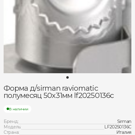
Форма д/sirman raviomatic
полумесяц 50х31мм lf20250136c
В наличии
Бренд:
Sirman
Модель:
LF20250136C
Страна:
Италия