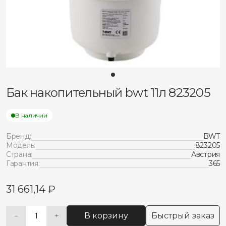
Бак накопительный bwt 11л 823205
В наличии
Бренд:
BWT
Модель:
823205
Страна:
Австрия
Гарантия:
365
31 661,14
₽
В корзину
Быстрый заказ
−
+
Количество
Alternative: