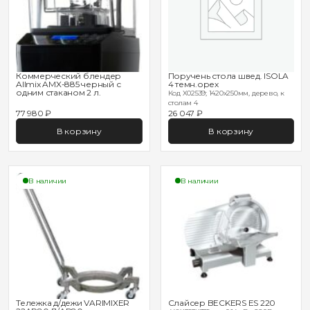
Коммерческий блендер
Поручень стола швед. ISOLA
Allmix AMX-885 черный с
4 темн.орех
одним стаканом 2 л.
Код X02539; 1420х250мм, дерево, к
столам 4
77 980 ₽
26 047 ₽
В корзину
В корзину
В наличии
В наличии
Тележка д/дежи VARIMIXER
Слайсер BECKERS ES 220