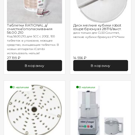
Таблетки RATIONAL д/
Диск мелкие кубики robot
очистки/ополаскивания
coupe брюнуаз 28176/выст.
56.00.210
диск только для CL50 Gourmet,
Код 56.00.210; для SCC с 2002, 100
мелкие кубики брюнуаз 4*4*4мм
таблеток в упаковке, моющее
средство, очищающие таблетки. В
новых аппаратах iCombi
использовать нельзя!
27 199 ₽
14 556 ₽
В корзину
В корзину
В наличии
В наличии