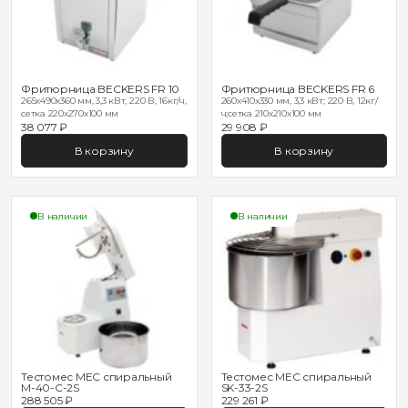
Фритюрница BECKERS FR 10
Фритюрница BECKERS FR 6
265x490x360 мм, 3,3 кВт, 220 В, 16кг/ч,
260x410x330 мм, 3,3 кВт; 220 В, 12кг/
сетка 220х270х100 мм
ч;сетка 210х210х100 мм
38 077 ₽
29 908 ₽
В корзину
В корзину
В наличии
В наличии
Тестомес MEC спиральный
Тестомес MEC спиральный
M-40-C-2S
SK-33-2S
288 505 ₽
229 261 ₽