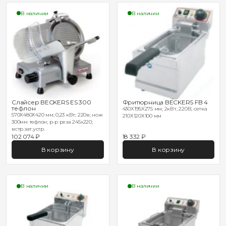
В наличии
В наличии
Слайсер BECKERS ES 300
Фритюрница BECKERS FB 4
тефлон
430X195X275 мм; 2кВт, 220В, сетка
570Х480Х420 мм; 0,23 кВт; 220в; нож
210Х120Х100 мм
300мм тефлон; р-р реза 245х220;
встр.зат.устр.
102 074 ₽
18 332 ₽
В корзину
В корзину
В наличии
В наличии