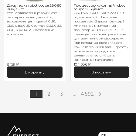
Диск терка robot coupe 28060
Процессор кухонный robot
9мм/выст
coupe r211xl/выст.
Устанавливается в рабочий отсек
245х385х510 мм, 0,55 кВт, 220В, 1500
овощереки на вал двигателя,
об/мин, емк.2,9л. В комлекте
используется для моделей CL50,
поставляются 2 диска - слайсер 2
CL50 Ultra, CL50 Gourmet, CL52, CL55,
мм и терка 2 мм. Кухонный
CL60, R502, R652, изготовлен из
процессор ROBOT COUPE R 211 XL
алюминия
совмещает в себе на одном блоке
двигателя куттер и овощерезку.
При помощи данного аппарата
можно легко измельчать, нарезать,
перемалывать продукты и
замешивать тесто. Чаша из
композитных материалов.
8 159 ₽
104 386 ₽
В корзину
В корзину
1
2
3
…
4 592