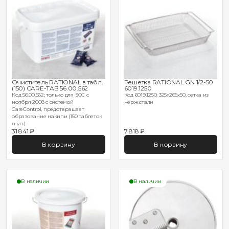
Очиститель RATIONAL в табл.
Решетка RATIONAL GN 1/2-50
(150) CARE-TAB 56.00.562
6019.1250
Код 56.00.562; только для SCC с
Код 6019.1250; 325х265х50, сетка из
ноября 2008 с системой
нерж.стали
CareControl, предотвращает
образование накипи (150 таблеток
в уп.)
31 841 ₽
7 818 ₽
В корзину
В корзину
В наличии
В наличии