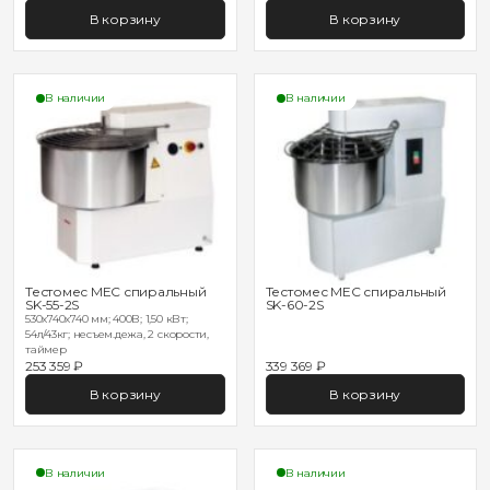
В корзину
В корзину
В наличии
В наличии
Тестомес MEC спиральный
Тестомес MEC спиральный
SK-55-2S
SK-60-2S
530х740х740 мм; 400В; 1,50 кВт;
54л/43кг; несъем.дежа, 2 скорости,
таймер
253 359 ₽
339 369 ₽
В корзину
В корзину
В наличии
В наличии