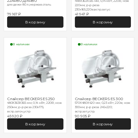
22AR80 Д/AR80
448Х363Х335 мм, 0,14 кВт, 220В, нож
для дежи 80 л.;нержав.сталь
220мм; р-р реза
230х165;220в;встр.зат.ус
79 167 ₽
41 947 ₽
В корзину
В корзину
В наличии
В наличии
Слайсер BECKERS ES 250
Слайсер BECKERS ES 300
480Х363Х365 мм; 0,14 кВт; 220В; нож
570Х480Х420 мм; 0,23 кВт; 220в; нож
250мм; р-р реза 230х175;
300мм; р-р реза 245х220;
встр.заточ.устр
встр.зат.устр.
45 920 ₽
90 905 ₽
В корзину
В корзину