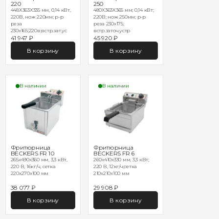
220
250
448Х363Х335 мм, 0,14 кВт,
480Х363Х365 мм; 0,14 кВт;
220В, нож 220мм; р-р
220В; нож 250мм; р-р
реза
реза 230х175;
230х165;220в;встр.зат.ус
встр.заточ.устр
41 947 ₽
45 920 ₽
В корзину
В корзину
В наличии
В наличии
Фритюрница
Фритюрница
BECKERS FR 10
BECKERS FR 6
265x490x360 мм, 3,3 кВт,
260x410x330 мм, 3,3 кВт;
220 В, 16кг/ч, сетка
220 В, 12кг/ч;сетка
220х270х100 мм
210х210х100 мм
38 077 ₽
29 908 ₽
В корзину
В корзину