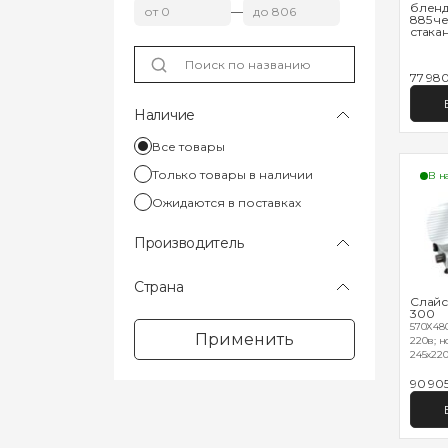
бленд
—
885 ч
стакан
77 98
Наличие
Все товары
Только товары в наличии
В н
Ожидаются в поставках
Производитель
Страна
Слайс
300
570Х480
Применить
220в; н
245х220;
90 90