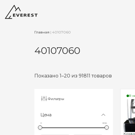
Главная
|
40107060
40107060
Показано 1–20 из 91811 товаров
В н
Фильтры
Цена
0
806
Комм