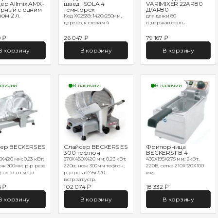
ер Allmix AMX-
швед. ISOLA 4
VARIMIXER 22AR80
ерный с одним
темн.орех
Д/AR80
ом 2 л.
Код X02539; 1420х250мм,
для дежи 80
дерево, к столам 4
л.;нержав.сталь
0 ₽
26 047 ₽
79 167 ₽
В корзину
В корзину
В корзину
аличии
В наличии
В наличии
ер BECKERS ES
Слайсер BECKERS ES
Фритюрница
300 тефлон
BECKERS FB 4
Х420 мм; 0,23 кВт;
570Х480Х420 мм; 0,23 кВт;
430X195X275 мм; 2кВт,
ож 300мм; р-р реза
220в; нож 300мм тефлон;
220В, сетка 210Х120Х100
 встр.зат.устр.
р-р реза 245х220;
мм
встр.зат.устр.
5 ₽
102 074 ₽
18 332 ₽
В корзину
В корзину
В корзину