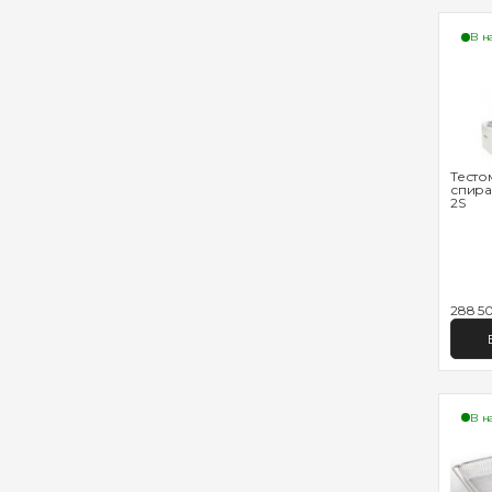
В н
Тесто
спира
2S
288 50
В н