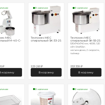
аличии
В наличии
В наличии
мес MEC
Тестомес MEC
Тестомес MEC
льный M-40-C-
спиральный SK-33-2S
спиральный SK-55-2S
530х740х740 мм; 400В; 1,50
кВт; 54л/43кг;
несъем.дежа, 2 скорости,
таймер
5 ₽
229 261 ₽
253 359 ₽
В корзину
В корзину
В корзину
аличии
В наличии
В наличии