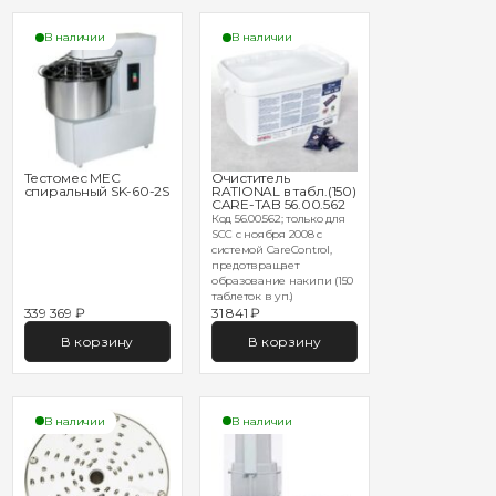
В наличии
В наличии
Тестомес MEC
Очиститель
спиральный SK-60-2S
RATIONAL в табл.(150)
CARE-TAB 56.00.562
Код 56.00.562; только для
SCC с ноября 2008 с
системой CareControl,
предотвращает
образование накипи (150
таблеток в уп.)
339 369 ₽
31 841 ₽
В корзину
В корзину
В наличии
В наличии