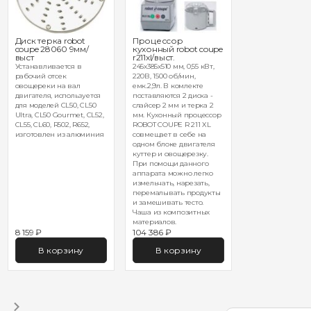
Диск терка robot
Процессор
coupe 28060 9мм/
кухонный robot coupe
выст
r211xl/выст.
Устанавливается в
245х385х510 мм, 0,55 кВт,
рабочий отсек
220В, 1500 об/мин,
овощереки на вал
емк.2,9л. В комлекте
двигателя, используется
поставляются 2 диска -
для моделей CL50, CL50
слайсер 2 мм и терка 2
Ultra, CL50 Gourmet, CL52,
мм. Кухонный процессор
CL55, CL60, R502, R652,
ROBOT COUPE R 211 XL
изготовлен из алюминия
совмещает в себе на
одном блоке двигателя
куттер и овощерезку.
При помощи данного
аппарата можно легко
измельчать, нарезать,
перемалывать продукты
и замешивать тесто.
Чаша из композитных
материалов.
8 159 ₽
104 386 ₽
В корзину
В корзину
1