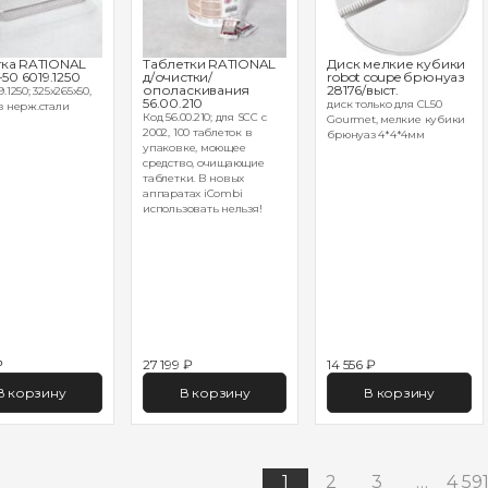
ка RATIONAL
Таблетки RATIONAL
Диск мелкие кубики
-50 6019.1250
д/очистки/
robot coupe брюнуаз
ополаскивания
28176/выст.
.1250; 325х265х50,
56.00.210
диск только для CL50
з нерж.стали
Код 56.00.210; для SCC с
Gourmet, мелкие кубики
2002, 100 таблеток в
брюнуаз 4*4*4мм
упаковке, моющее
средство, очищающие
таблетки. В новых
аппаратах iCombi
использовать нельзя!
₽
27 199 ₽
14 556 ₽
В корзину
В корзину
В корзину
1
2
3
…
4 59