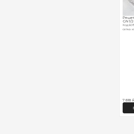
Решет
GN 1/2
Код 6019
сетка и
7 818 