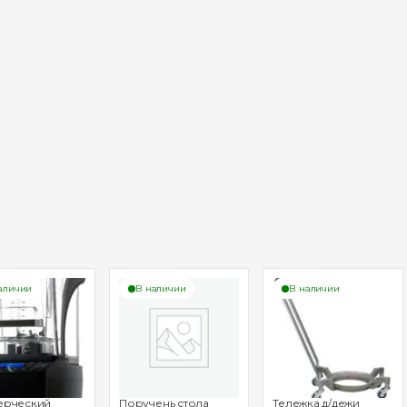
аличии
В наличии
В наличии
ерческий
Поручень стола
Тележка д/дежи