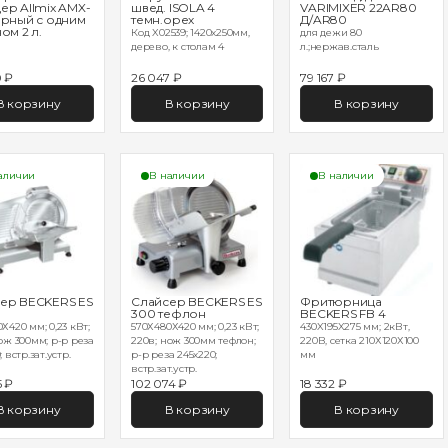
ер Allmix AMX-
швед. ISOLA 4
VARIMIXER 22AR80
ерный с одним
темн.орех
Д/AR80
ом 2 л.
Код X02539; 1420х250мм,
для дежи 80
дерево, к столам 4
л.;нержав.сталь
0 ₽
26 047 ₽
79 167 ₽
В корзину
В корзину
В корзину
аличии
В наличии
В наличии
ер BECKERS ES
Слайсер BECKERS ES
Фритюрница
300 тефлон
BECKERS FB 4
Х420 мм; 0,23 кВт;
570Х480Х420 мм; 0,23 кВт;
430X195X275 мм; 2кВт,
ож 300мм; р-р реза
220в; нож 300мм тефлон;
220В, сетка 210Х120Х100
 встр.зат.устр.
р-р реза 245х220;
мм
встр.зат.устр.
5 ₽
102 074 ₽
18 332 ₽
В корзину
В корзину
В корзину