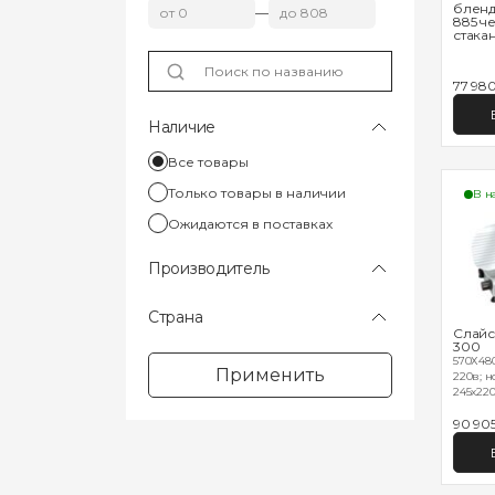
бленд
—
885 ч
стакан
77 98
Наличие
Все товары
Только товары в наличии
В н
Ожидаются в поставках
Производитель
Страна
Слайс
300
570Х480
Применить
220в; н
245х220;
90 90