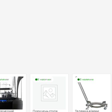
аличии
В наличии
В наличии
ерческий
Поручень стола
Тележка д/дежи