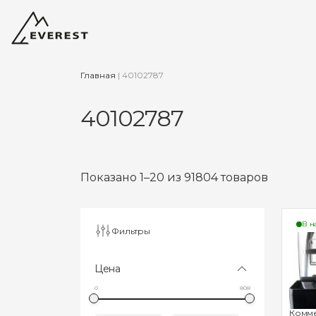
Главная
|
40102787
40102787
Показано 1–20 из 91804 товаров
В н
Фильтры
Цена
0
808
Комм