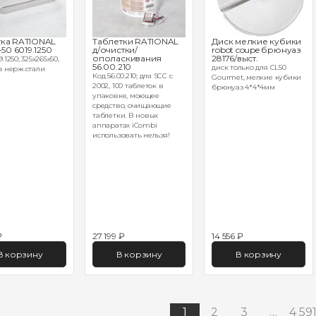
ка RATIONAL
Таблетки RATIONAL
Диск мелкие кубики
-50 6019.1250
д/очистки/
robot coupe брюнуаз
ополаскивания
28176/выст.
.1250; 325х265х50,
56.00.210
диск только для CL50
з нерж.стали
Код 56.00.210; для SCC с
Gourmet, мелкие кубики
2002, 100 таблеток в
брюнуаз 4*4*4мм
упаковке, моющее
средство, очищающие
таблетки. В новых
аппаратах iCombi
использовать нельзя!
₽
27 199 ₽
14 556 ₽
В корзину
В корзину
В корзину
1
2
3
…
4 59