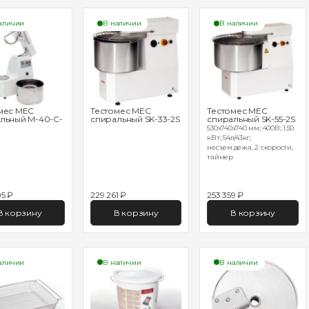
аличии
В наличии
В наличии
мес MEC
Тестомес MEC
Тестомес MEC
льный M-40-C-
спиральный SK-33-2S
спиральный SK-55-2S
530х740х740 мм; 400В; 1,50
кВт; 54л/43кг;
несъем.дежа, 2 скорости,
таймер
5 ₽
229 261 ₽
253 359 ₽
В корзину
В корзину
В корзину
аличии
В наличии
В наличии