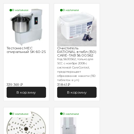
В наличии
В наличии
Тестомес MEC
Очиститель
спиральный SK-60-2S
RATIONAL в табл.(150)
CARE-TAB 56.00.562
Код 56.00.562; только для
SCC с ноября 2008 с
системой CareControl,
предотвращает
образование накипи (150
таблеток в уп.)
339 369 ₽
31 841 ₽
В корзину
В корзину
В наличии
В наличии