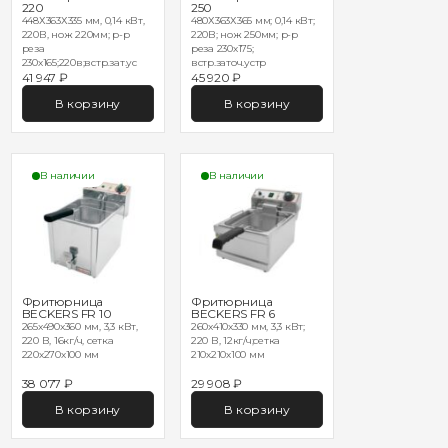
220
250
448Х363Х335 мм, 0,14 кВт,
480Х363Х365 мм; 0,14 кВт;
220В, нож 220мм; р-р
220В; нож 250мм; р-р
реза
реза 230х175;
230х165;220в;встр.зат.ус
встр.заточ.устр
41 947 ₽
45 920 ₽
В корзину
В корзину
В наличии
В наличии
Фритюрница
Фритюрница
BECKERS FR 10
BECKERS FR 6
265x490x360 мм, 3,3 кВт,
260x410x330 мм, 3,3 кВт;
220 В, 16кг/ч, сетка
220 В, 12кг/ч;сетка
220х270х100 мм
210х210х100 мм
38 077 ₽
29 908 ₽
В корзину
В корзину