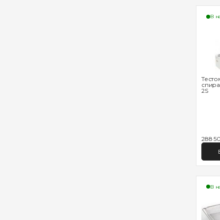
В н
Тесто
спира
2S
288 50
В н