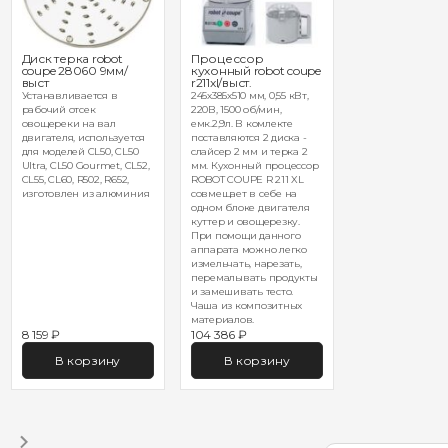
Диск терка robot
Процессор
coupe 28060 9мм/
кухонный robot coupe
выст
r211xl/выст.
Устанавливается в
245х385х510 мм, 0,55 кВт,
рабочий отсек
220В, 1500 об/мин,
овощереки на вал
емк.2,9л. В комлекте
двигателя, используется
поставляются 2 диска -
для моделей CL50, CL50
слайсер 2 мм и терка 2
Ultra, CL50 Gourmet, CL52,
мм. Кухонный процессор
CL55, CL60, R502, R652,
ROBOT COUPE R 211 XL
изготовлен из алюминия
совмещает в себе на
одном блоке двигателя
куттер и овощерезку.
При помощи данного
аппарата можно легко
измельчать, нарезать,
перемалывать продукты
и замешивать тесто.
Чаша из композитных
материалов.
8 159 ₽
104 386 ₽
В корзину
В корзину
1