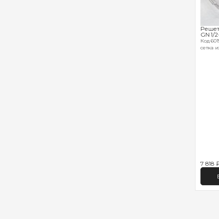
Решет
GN 1/2
Код 6019
сетка и
7 818 