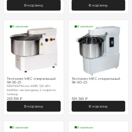
В корзину
В корзину
В наличии
В наличии
Тестомес MEC спиральный
Тестомес MEC спиральный
SK-55-2S
SK-60-2S
530х740х740 мм; 400В; 1,50 кВт;
54л/43кг; несъем.дежа, 2 скорости,
таймер
253 359 ₽
339 369 ₽
В корзину
В корзину
В наличии
В наличии