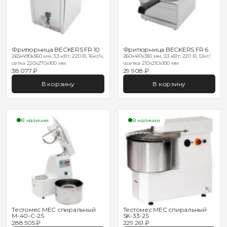
Фритюрница BECKERS FR 10
Фритюрница BECKERS FR 6
265x490x360 мм, 3,3 кВт, 220 В, 16кг/ч,
260x410x330 мм, 3,3 кВт; 220 В, 12кг/
сетка 220х270х100 мм
ч;сетка 210х210х100 мм
38 077 ₽
29 908 ₽
В корзину
В корзину
В наличии
В наличии
Тестомес MEC спиральный
Тестомес MEC спиральный
M-40-C-2S
SK-33-2S
288 505 ₽
229 261 ₽