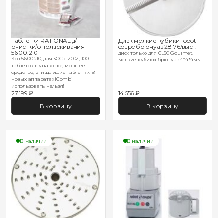
Таблетки RATIONAL д/
Диск мелкие кубики robot
очистки/ополаскивания
coupe брюнуаз 28176/выст.
56.00.210
диск только для CL50 Gourmet,
Код 56.00.210; для SCC с 2002, 100
мелкие кубики брюнуаз 4*4*4мм
таблеток в упаковке, моющее
средство, очищающие таблетки. В
новых аппаратах iCombi
использовать нельзя!
27 199 ₽
14 556 ₽
В корзину
В корзину
В наличии
В наличии