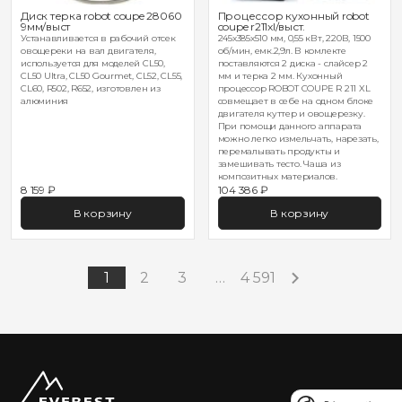
Диск терка robot coupe 28060
Процессор кухонный robot
9мм/выст
coupe r211xl/выст.
Устанавливается в рабочий отсек
245х385х510 мм, 0,55 кВт, 220В, 1500
овощереки на вал двигателя,
об/мин, емк.2,9л. В комлекте
используется для моделей CL50,
поставляются 2 диска - слайсер 2
CL50 Ultra, CL50 Gourmet, CL52, CL55,
мм и терка 2 мм. Кухонный
CL60, R502, R652, изготовлен из
процессор ROBOT COUPE R 211 XL
алюминия
совмещает в себе на одном блоке
двигателя куттер и овощерезку.
При помощи данного аппарата
можно легко измельчать, нарезать,
перемалывать продукты и
замешивать тесто. Чаша из
композитных материалов.
8 159 ₽
104 386 ₽
В корзину
В корзину
1
2
3
…
4 591