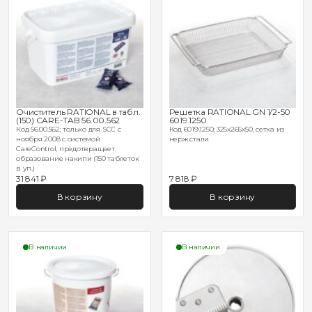
Очиститель RATIONAL в табл.
Решетка RATIONAL GN 1/2-50
(150) CARE-TAB 56.00.562
6019.1250
Код 56.00.562; только для SCC с
Код 6019.1250; 325х265х50, сетка из
ноября 2008 с системой
нерж.стали
CareControl, предотвращает
образование накипи (150 таблеток
в уп.)
31 841 ₽
7 818 ₽
В корзину
В корзину
В наличии
В наличии