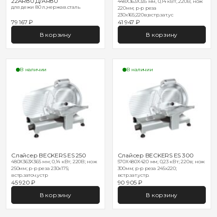
22AR80 Д/AR80
448Х363Х335 мм, 0,14 кВт, 220В, нож
для дежи 80 л.;нержав.сталь
220мм; р-р реза
230х165;220в;встр.зат.ус
79 167 ₽
41 947 ₽
В корзину
В корзину
В наличии
В наличии
Слайсер BECKERS ES 250
Слайсер BECKERS ES 300
480Х363Х365 мм; 0,14 кВт; 220В; нож
570Х480Х420 мм; 0,23 кВт; 220в; нож
250мм; р-р реза 230х175;
300мм; р-р реза 245х220;
встр.заточ.устр
встр.зат.устр.
45 920 ₽
90 905 ₽
В корзину
В корзину