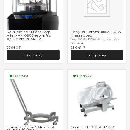
Коммерческий блендер
Поручень стола швед. ISOLA
Allmix AMX-885 черный с
4 темн.орех
одним стаканом 2 л.
Код X02539; 1420х250мм, дерево, к
столам 4
77 980 ₽
26 047 ₽
В корзину
В корзину
В наличии
В наличии
Тележка д/дежи VARIMIXER
Слайсер BECKERS ES 220