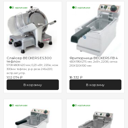
В наличии
В наличии
Слайсер BECKERS ES 300
Фритюрница BECKERS FB 4
тефлон
430X195X275 мм; 2кВт, 220В, сетка
570Х480Х420 мм; 0,23 кВт; 220в; нож
210Х120Х100 мм
300мм тефлон; р-р реза 245х220;
встр.зат.устр.
102 074 ₽
18 332 ₽
В корзину
В корзину
В наличии
В наличии