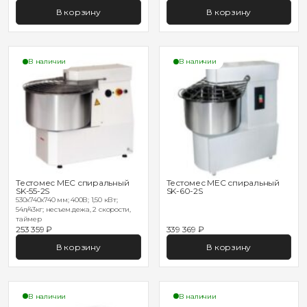
В корзину
В корзину
В наличии
В наличии
Тестомес MEC спиральный
Тестомес MEC спиральный
SK-55-2S
SK-60-2S
530х740х740 мм; 400В; 1,50 кВт;
54л/43кг; несъем.дежа, 2 скорости,
таймер
253 359 ₽
339 369 ₽
В корзину
В корзину
В наличии
В наличии