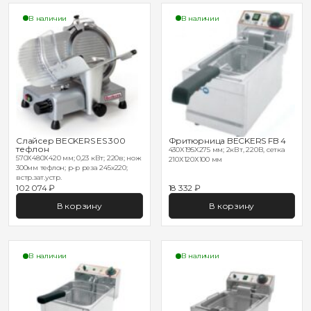
В наличии
В наличии
Слайсер BECKERS ES 300
Фритюрница BECKERS FB 4
тефлон
430X195X275 мм; 2кВт, 220В, сетка
570Х480Х420 мм; 0,23 кВт; 220в; нож
210Х120Х100 мм
300мм тефлон; р-р реза 245х220;
встр.зат.устр.
102 074 ₽
18 332 ₽
В корзину
В корзину
В наличии
В наличии