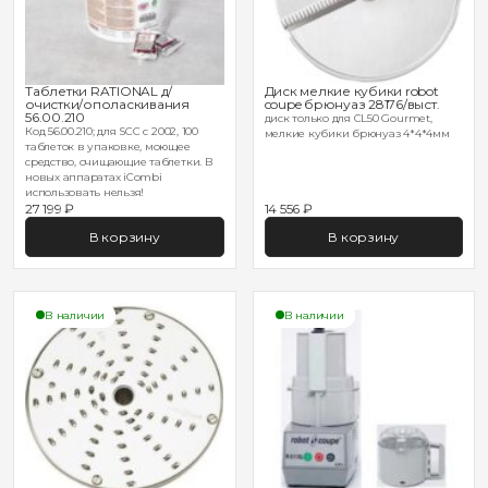
Таблетки RATIONAL д/
Диск мелкие кубики robot
очистки/ополаскивания
coupe брюнуаз 28176/выст.
56.00.210
диск только для CL50 Gourmet,
Код 56.00.210; для SCC с 2002, 100
мелкие кубики брюнуаз 4*4*4мм
таблеток в упаковке, моющее
средство, очищающие таблетки. В
новых аппаратах iCombi
использовать нельзя!
27 199 ₽
14 556 ₽
В корзину
В корзину
В наличии
В наличии