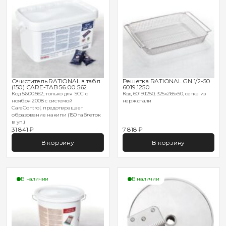
Очиститель RATIONAL в табл.
Решетка RATIONAL GN 1/2-50
(150) CARE-TAB 56.00.562
6019.1250
Код 56.00.562; только для SCC с
Код 6019.1250; 325х265х50, сетка из
ноября 2008 с системой
нерж.стали
CareControl, предотвращает
образование накипи (150 таблеток
в уп.)
31 841 ₽
7 818 ₽
В корзину
В корзину
В наличии
В наличии