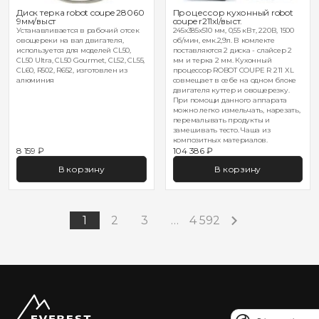
Диск терка robot coupe 28060
Процессор кухонный robot
9мм/выст
coupe r211xl/выст.
Устанавливается в рабочий отсек
245х385х510 мм, 0,55 кВт, 220В, 1500
овощереки на вал двигателя,
об/мин, емк.2,9л. В комлекте
используется для моделей CL50,
поставляются 2 диска - слайсер 2
CL50 Ultra, CL50 Gourmet, CL52, CL55,
мм и терка 2 мм. Кухонный
CL60, R502, R652, изготовлен из
процессор ROBOT COUPE R 211 XL
алюминия
совмещает в себе на одном блоке
двигателя куттер и овощерезку.
При помощи данного аппарата
можно легко измельчать, нарезать,
перемалывать продукты и
замешивать тесто. Чаша из
композитных материалов.
8 159 ₽
104 386 ₽
В корзину
В корзину
1
2
3
…
4 592