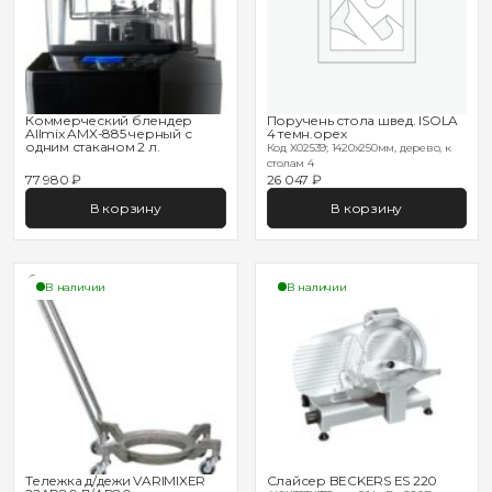
Коммерческий блендер
Поручень стола швед. ISOLA
Allmix AMX-885 черный с
4 темн.орех
одним стаканом 2 л.
Код X02539; 1420х250мм, дерево, к
столам 4
77 980 ₽
26 047 ₽
В корзину
В корзину
В наличии
В наличии
Тележка д/дежи VARIMIXER
Слайсер BECKERS ES 220