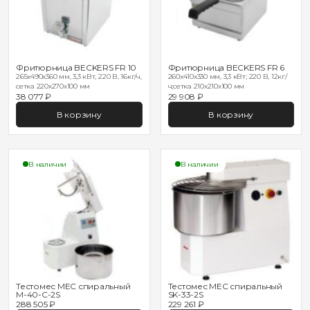
Фритюрница BECKERS FR 10
Фритюрница BECKERS FR 6
265x490x360 мм, 3,3 кВт, 220 В, 16кг/ч,
260x410x330 мм, 3,3 кВт; 220 В, 12кг/
сетка 220х270х100 мм
ч;сетка 210х210х100 мм
38 077 ₽
29 908 ₽
В корзину
В корзину
В наличии
В наличии
Тестомес MEC спиральный
Тестомес MEC спиральный
M-40-C-2S
SK-33-2S
288 505 ₽
229 261 ₽