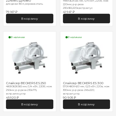
22AR80 Д/AR80
448Х363Х335 мм, 0,14 кВт, 220В, нож
для дежи 80 л.;нержав.сталь
220мм; р-р реза
230х165;220в;встр.зат.ус
79 167 ₽
41 947 ₽
В корзину
В корзину
В наличии
В наличии
Слайсер BECKERS ES 250
Слайсер BECKERS ES 300
480Х363Х365 мм; 0,14 кВт; 220В; нож
570Х480Х420 мм; 0,23 кВт; 220в; нож
250мм; р-р реза 230х175;
300мм; р-р реза 245х220;
встр.заточ.устр
встр.зат.устр.
45 920 ₽
90 905 ₽
В корзину
В корзину