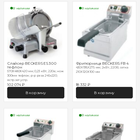
В наличии
В наличии
Слайсер BECKERS ES 300
Фритюрница BECKERS FB 4
тефлон
430X195X275 мм; 2кВт, 220В, сетка
570Х480Х420 мм; 0,23 кВт; 220в; нож
210Х120Х100 мм
300мм тефлон; р-р реза 245х220;
встр.зат.устр.
102 074 ₽
18 332 ₽
В корзину
В корзину
В наличии
В наличии