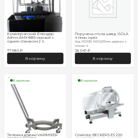
Коммерческий блендер
Поручень стола швед. ISOLA
Allmix AMX-885 черный с
4 темн.орех
одним стаканом 2 л.
Код X02539; 1420х250мм, дерево, к
столам 4
77 980 ₽
26 047 ₽
В корзину
В корзину
В наличии
В наличии
Тележка д/дежи VARIMIXER
Слайсер BECKERS ES 220