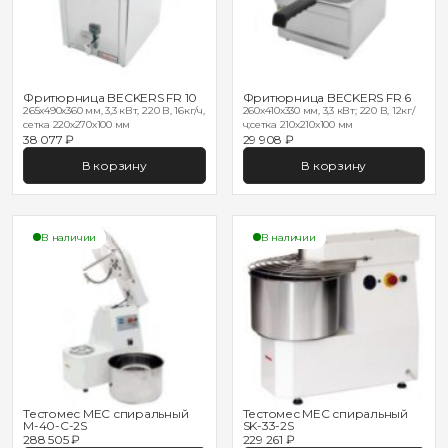
Фритюрница BECKERS FR 10
Фритюрница BECKERS FR 6
265x490x360 мм, 3,3 кВт, 220 В, 16кг/ч,
260x410x330 мм, 3,3 кВт; 220 В, 12кг/
сетка 220х270х100 мм
ч;сетка 210х210х100 мм
38 077 ₽
29 908 ₽
В корзину
В корзину
В наличии
В наличии
Тестомес MEC спиральный
Тестомес MEC спиральный
M-40-C-2S
SK-33-2S
288 505 ₽
229 261 ₽