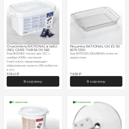
Очиститель RATIONAL в табл.
Решетка RATIONAL GN 1/2-50
(150) CARE-TAB 56.00.562
6019.1250
Код 56.00.562; только для SCC с
Код 6019.1250; 325х265х50, сетка из
ноября 2008 с системой
нерж.стали
CareControl, предотвращает
образование накипи (150 таблеток
в уп.)
31 841 ₽
7 818 ₽
В корзину
В корзину
В наличии
В наличии