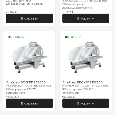
22AR80 Д/AR80
448Х363Х335 мм, 0,14 кВт, 220В, нож
для дежи 80 л.;нержав.сталь
220мм; р-р реза
230х165;220в;встр.зат.ус
79 167 ₽
41 947 ₽
В корзину
В корзину
В наличии
В наличии
Слайсер BECKERS ES 250
Слайсер BECKERS ES 300
480Х363Х365 мм; 0,14 кВт; 220В; нож
570Х480Х420 мм; 0,23 кВт; 220в; нож
250мм; р-р реза 230х175;
300мм; р-р реза 245х220;
встр.заточ.устр
встр.зат.устр.
45 920 ₽
90 905 ₽
В корзину
В корзину