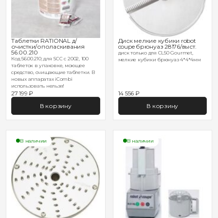
Таблетки RATIONAL д/
Диск мелкие кубики robot
очистки/ополаскивания
coupe брюнуаз 28176/выст.
56.00.210
диск только для CL50 Gourmet,
Код 56.00.210; для SCC с 2002, 100
мелкие кубики брюнуаз 4*4*4мм
таблеток в упаковке, моющее
средство, очищающие таблетки. В
новых аппаратах iCombi
использовать нельзя!
27 199 ₽
14 556 ₽
В корзину
В корзину
В наличии
В наличии