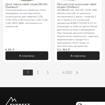
Диск терка robot coupe 28060
Процессор кухонный robot
9мм/выст
coupe r211xl/выст.
Устанавливается в рабочий отсек
245х385х510 мм, 0,55 кВт, 220В, 1500
овощереки на вал двигателя,
об/мин, емк.2,9л. В комлекте
используется для моделей CL50,
поставляются 2 диска - слайсер 2
CL50 Ultra, CL50 Gourmet, CL52, CL55,
мм и терка 2 мм. Кухонный
CL60, R502, R652, изготовлен из
процессор ROBOT COUPE R 211 XL
алюминия
совмещает в себе на одном блоке
двигателя куттер и овощерезку.
При помощи данного аппарата
можно легко измельчать, нарезать,
перемалывать продукты и
замешивать тесто. Чаша из
композитных материалов.
8 159 ₽
104 386 ₽
В корзину
В корзину
1
2
3
…
4 592