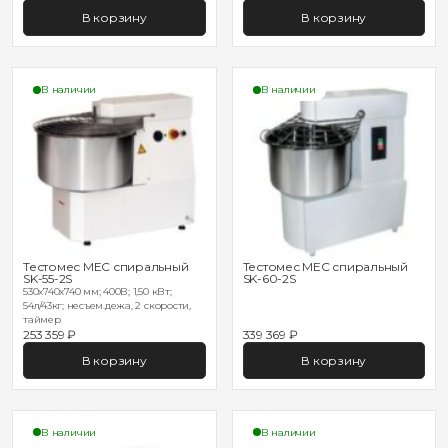
В корзину
В корзину
В наличии
В наличии
Тестомес MEC спиральный
Тестомес MEC спиральный
SK-55-2S
SK-60-2S
530х740х740 мм; 400В; 1,50 кВт;
54л/43кг; несъем.дежа, 2 скорости,
таймер
253 359 ₽
339 369 ₽
В корзину
В корзину
В наличии
В наличии