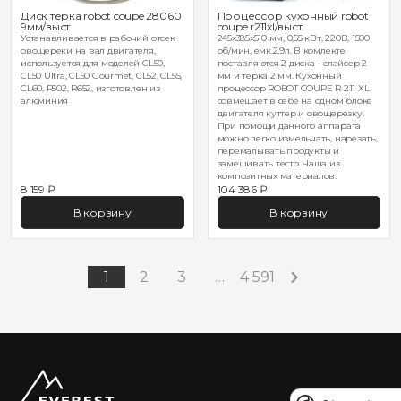
Диск терка robot coupe 28060
Процессор кухонный robot
9мм/выст
coupe r211xl/выст.
Устанавливается в рабочий отсек
245х385х510 мм, 0,55 кВт, 220В, 1500
овощереки на вал двигателя,
об/мин, емк.2,9л. В комлекте
используется для моделей CL50,
поставляются 2 диска - слайсер 2
CL50 Ultra, CL50 Gourmet, CL52, CL55,
мм и терка 2 мм. Кухонный
CL60, R502, R652, изготовлен из
процессор ROBOT COUPE R 211 XL
алюминия
совмещает в себе на одном блоке
двигателя куттер и овощерезку.
При помощи данного аппарата
можно легко измельчать, нарезать,
перемалывать продукты и
замешивать тесто. Чаша из
композитных материалов.
8 159 ₽
104 386 ₽
В корзину
В корзину
1
2
3
…
4 591