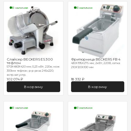
В наличии
В наличии
Слайсер BECKERS ES 300
Фритюрница BECKERS FB 4
тефлон
430X195X275 мм; 2кВт, 220В, сетка
570Х480Х420 мм; 0,23 кВт; 220в; нож
210Х120Х100 мм
300мм тефлон; р-р реза 245х220;
встр.зат.устр.
102 074 ₽
18 332 ₽
В корзину
В корзину
В наличии
В наличии