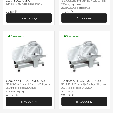
22AR80 Д/AR80
448Х363Х335 мм, 0,14 кВт, 220В, нож
для дежи 80 л.;нержав.сталь
220мм; р-р реза
230х165;220в;встр.зат.ус
79 167 ₽
41 947 ₽
В корзину
В корзину
В наличии
В наличии
Слайсер BECKERS ES 250
Слайсер BECKERS ES 300
480Х363Х365 мм; 0,14 кВт; 220В; нож
570Х480Х420 мм; 0,23 кВт; 220в; нож
250мм; р-р реза 230х175;
300мм; р-р реза 245х220;
встр.заточ.устр
встр.зат.устр.
45 920 ₽
90 905 ₽
В корзину
В корзину