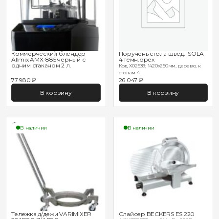
Коммерческий блендер
Поручень стола швед. ISOLA
Allmix AMX-885 черный с
4 темн.орех
одним стаканом 2 л.
Код X02539; 1420х250мм, дерево, к
столам 4
77 980 ₽
26 047 ₽
В корзину
В корзину
В наличии
В наличии
Тележка д/дежи VARIMIXER
Слайсер BECKERS ES 220