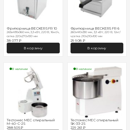
Фритюрница BECKERS FR 10
Фритюрница BECKERS FR 6
265x490x360 мм, 3,3 кВт, 220 В, 16кг/ч,
260x410x330 мм, 3,3 кВт; 220 В, 12кг/
сетка 220х270х100 мм
ч;сетка 210х210х100 мм
38 077 ₽
29 908 ₽
В корзину
В корзину
В наличии
В наличии
Тестомес MEC спиральный
Тестомес MEC спиральный
M-40-C-2S
SK-33-2S
288 505 ₽
229 261 ₽