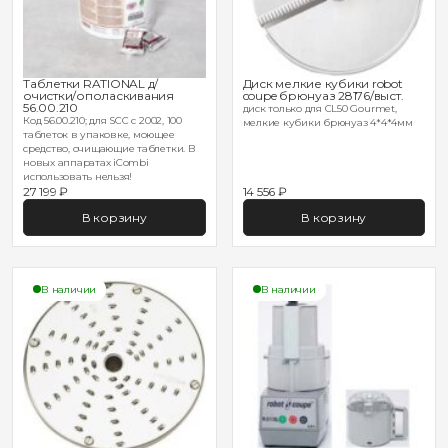
Таблетки RATIONAL д/
Диск мелкие кубики robot
очистки/ополаскивания
coupe брюнуаз 28176/выст.
56.00.210
диск только для CL50 Gourmet,
Код 56.00.210; для SCC с 2002, 100
мелкие кубики брюнуаз 4*4*4мм
таблеток в упаковке, моющее
средство, очищающие таблетки. В
новых аппаратах iCombi
использовать нельзя!
27 199 ₽
14 556 ₽
В корзину
В корзину
В наличии
В наличии