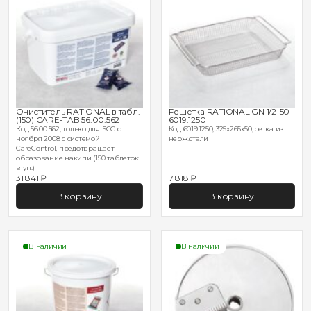
Очиститель RATIONAL в табл.
Решетка RATIONAL GN 1/2-50
(150) CARE-TAB 56.00.562
6019.1250
Код 56.00.562; только для SCC с
Код 6019.1250; 325х265х50, сетка из
ноября 2008 с системой
нерж.стали
CareControl, предотвращает
образование накипи (150 таблеток
в уп.)
31 841 ₽
7 818 ₽
В корзину
В корзину
В наличии
В наличии