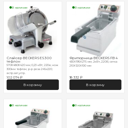
В наличии
В наличии
Слайсер BECKERS ES 300
Фритюрница BECKERS FB 4
тефлон
430X195X275 мм; 2кВт, 220В, сетка
570Х480Х420 мм; 0,23 кВт; 220в; нож
210Х120Х100 мм
300мм тефлон; р-р реза 245х220;
встр.зат.устр.
102 074 ₽
18 332 ₽
В корзину
В корзину
В наличии
В наличии