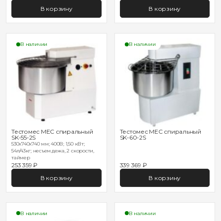
В корзину
В корзину
В наличии
В наличии
Тестомес MEC спиральный
Тестомес MEC спиральный
SK-55-2S
SK-60-2S
530х740х740 мм; 400В; 1,50 кВт;
54л/43кг; несъем.дежа, 2 скорости,
таймер
253 359 ₽
339 369 ₽
В корзину
В корзину
В наличии
В наличии