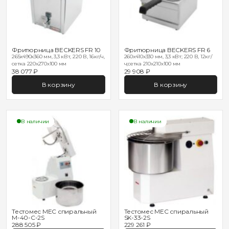
Фритюрница BECKERS FR 10
Фритюрница BECKERS FR 6
265x490x360 мм, 3,3 кВт, 220 В, 16кг/ч,
260x410x330 мм, 3,3 кВт; 220 В, 12кг/
сетка 220х270х100 мм
ч;сетка 210х210х100 мм
38 077 ₽
29 908 ₽
В корзину
В корзину
В наличии
В наличии
Тестомес MEC спиральный
Тестомес MEC спиральный
M-40-C-2S
SK-33-2S
288 505 ₽
229 261 ₽