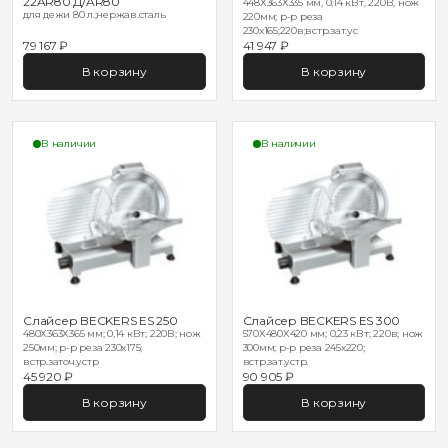
22AR80 Д/AR80
448Х363Х335 мм, 0,14 кВт, 220В, нож
для дежи 80 л.;нержав.сталь
220мм; р-р реза
230х165;220в;встр.зат.ус
79 167 ₽
41 947 ₽
В корзину
В корзину
В наличии
В наличии
Слайсер BECKERS ES 250
Слайсер BECKERS ES 300
480Х363Х365 мм; 0,14 кВт; 220В; нож
570Х480Х420 мм; 0,23 кВт; 220в; нож
250мм; р-р реза 230х175;
300мм; р-р реза 245х220;
встр.заточ.устр
встр.зат.устр.
45 920 ₽
90 905 ₽
В корзину
В корзину