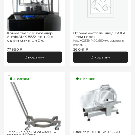
Коммерческий блендер
Поручень стола швед. ISOLA
Allmix AMX-885 черный с
4 темн.орех
одним стаканом 2 л.
Код X02539; 1420х250мм, дерево, к
столам 4
77 980 ₽
26 047 ₽
В корзину
В корзину
В наличии
В наличии
Тележка д/дежи VARIMIXER
Слайсер BECKERS ES 220