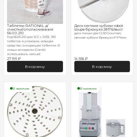
Таблетки RATIONAL д/
Диск мелкие кубики robot
очистки/ополаскивания
coupe брюнуаз 28176/выст.
56.00.210
диск только для CL50 Gourmet,
Код 56.00.210; для SCC с 2002, 100
мелкие кубики брюнуаз 4*4*4мм
таблеток в упаковке, моющее
средство, очищающие таблетки. В
новых аппаратах iCombi
использовать нельзя!
27 199 ₽
14 556 ₽
В корзину
В корзину
В наличии
В наличии