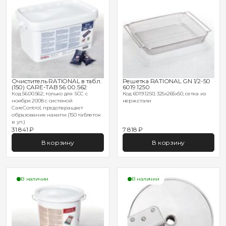
Очиститель RATIONAL в табл.
Решетка RATIONAL GN 1/2-50
(150) CARE-TAB 56.00.562
6019.1250
Код 56.00.562; только для SCC с
Код 6019.1250; 325х265х50, сетка из
ноября 2008 с системой
нерж.стали
CareControl, предотвращает
образование накипи (150 таблеток
в уп.)
31 841 ₽
7 818 ₽
В корзину
В корзину
В наличии
В наличии