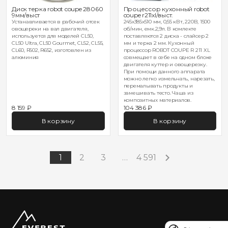
Диск терка robot coupe 28060
Процессор кухонный robot
9мм/выст
coupe r211xl/выст.
Устанавливается в рабочий отсек
245х385х510 мм, 0,55 кВт, 220В, 1500
овощереки на вал двигателя,
об/мин, емк.2,9л. В комлекте
используется для моделей CL50,
поставляются 2 диска - слайсер 2
CL50 Ultra, CL50 Gourmet, CL52, CL55,
мм и терка 2 мм. Кухонный
CL60, R502, R652, изготовлен из
процессор ROBOT COUPE R 211 XL
алюминия
совмещает в себе на одном блоке
двигателя куттер и овощерезку.
При помощи данного аппарата
можно легко измельчать, нарезать,
перемалывать продукты и
замешивать тесто. Чаша из
композитных материалов.
8 159 ₽
104 386 ₽
В корзину
В корзину
1
2
3
…
4 591