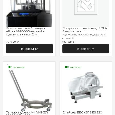
Коммерческий блендер
Поручень стола швед. ISOLA
Allmix AMX-885 черный с
4 темн.орех
одним стаканом 2 л.
Код X02539; 1420х250мм, дерево, к
столам 4
77 980 ₽
26 047 ₽
В корзину
В корзину
В наличии
В наличии
Тележка д/дежи VARIMIXER
Слайсер BECKERS ES 220