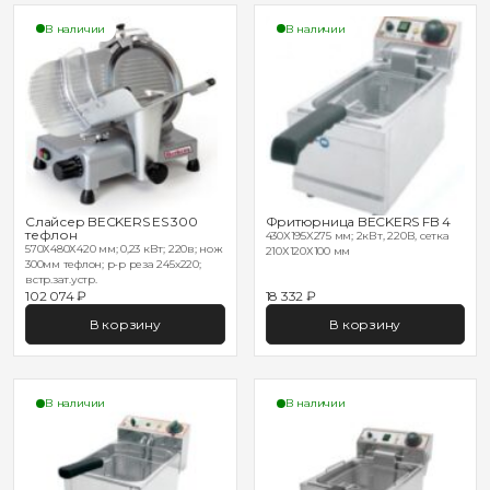
В наличии
В наличии
Слайсер BECKERS ES 300
Фритюрница BECKERS FB 4
тефлон
430X195X275 мм; 2кВт, 220В, сетка
570Х480Х420 мм; 0,23 кВт; 220в; нож
210Х120Х100 мм
300мм тефлон; р-р реза 245х220;
встр.зат.устр.
102 074 ₽
18 332 ₽
В корзину
В корзину
В наличии
В наличии