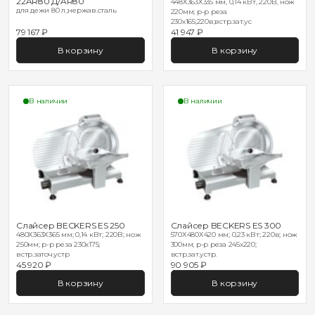
22AR80 Д/AR80
448Х363Х335 мм, 0,14 кВт, 220В, нож
для дежи 80 л.;нержав.сталь
220мм; р-р реза
230х165;220в;встр.зат.ус
79 167 ₽
41 947 ₽
В корзину
В корзину
В наличии
В наличии
Слайсер BECKERS ES 250
Слайсер BECKERS ES 300
480Х363Х365 мм; 0,14 кВт; 220В; нож
570Х480Х420 мм; 0,23 кВт; 220в; нож
250мм; р-р реза 230х175;
300мм; р-р реза 245х220;
встр.заточ.устр
встр.зат.устр.
45 920 ₽
90 905 ₽
В корзину
В корзину