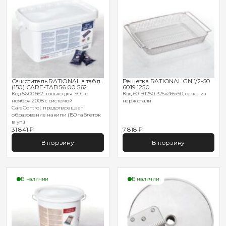
Очиститель RATIONAL в табл.
Решетка RATIONAL GN 1/2-50
(150) CARE-TAB 56.00.562
6019.1250
Код 56.00.562; только для SCC с
Код 6019.1250; 325х265х50, сетка из
ноября 2008 с системой
нерж.стали
CareControl, предотвращает
образование накипи (150 таблеток
в уп.)
31 841 ₽
7 818 ₽
В корзину
В корзину
В наличии
В наличии