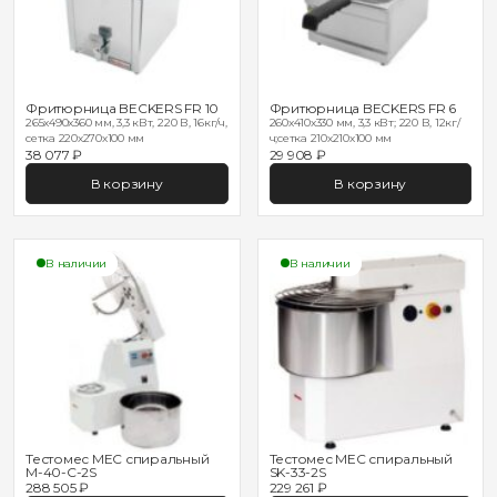
Фритюрница BECKERS FR 10
Фритюрница BECKERS FR 6
265x490x360 мм, 3,3 кВт, 220 В, 16кг/ч,
260x410x330 мм, 3,3 кВт; 220 В, 12кг/
сетка 220х270х100 мм
ч;сетка 210х210х100 мм
38 077 ₽
29 908 ₽
В корзину
В корзину
В наличии
В наличии
Тестомес MEC спиральный
Тестомес MEC спиральный
M-40-C-2S
SK-33-2S
288 505 ₽
229 261 ₽