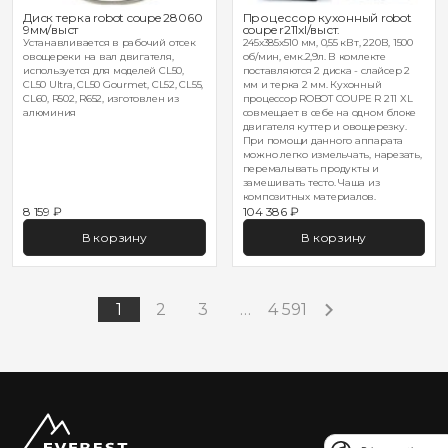
Диск терка robot coupe 28060
Процессор кухонный robot
9мм/выст
coupe r211xl/выст.
Устанавливается в рабочий отсек
245х385х510 мм, 0,55 кВт, 220В, 1500
овощереки на вал двигателя,
об/мин, емк.2,9л. В комлекте
используется для моделей CL50,
поставляются 2 диска - слайсер 2
CL50 Ultra, CL50 Gourmet, CL52, CL55,
мм и терка 2 мм. Кухонный
CL60, R502, R652, изготовлен из
процессор ROBOT COUPE R 211 XL
алюминия
совмещает в себе на одном блоке
двигателя куттер и овощерезку.
При помощи данного аппарата
можно легко измельчать, нарезать,
перемалывать продукты и
замешивать тесто. Чаша из
композитных материалов.
8 159 ₽
104 386 ₽
В корзину
В корзину
1
2
3
…
4 591