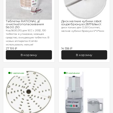
Таблетки RATIONAL д/
Диск мелкие кубики robot
очистки/ополаскивания
coupe брюнуаз 28176/выст.
56.00.210
диск только для CL50 Gourmet,
Код 56.00.210; для SCC с 2002, 100
мелкие кубики брюнуаз 4*4*4мм
таблеток в упаковке, моющее
средство, очищающие таблетки. В
новых аппаратах iCombi
использовать нельзя!
27 199 ₽
14 556 ₽
В корзину
В корзину
В наличии
В наличии