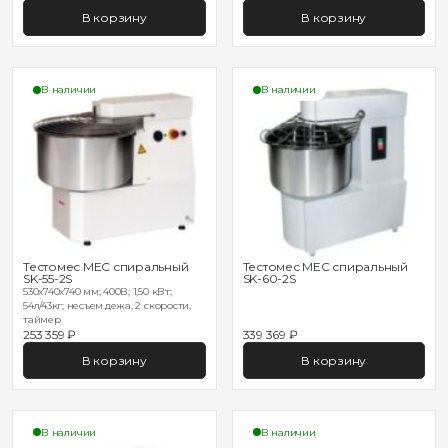
В корзину
В корзину
В наличии
В наличии
Тестомес MEC спиральный
Тестомес MEC спиральный
SK-55-2S
SK-60-2S
530х740х740 мм; 400В; 1,50 кВт;
54л/43кг; несъем.дежа, 2 скорости,
таймер
253 359 ₽
339 369 ₽
В корзину
В корзину
В наличии
В наличии