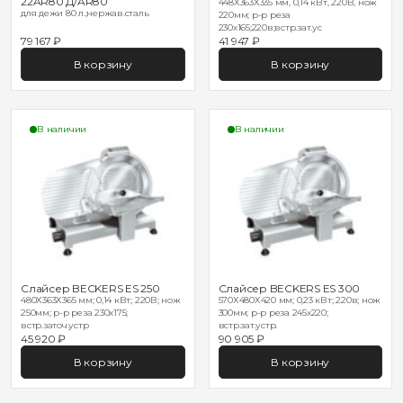
22AR80 Д/AR80
448Х363Х335 мм, 0,14 кВт, 220В, нож
для дежи 80 л.;нержав.сталь
220мм; р-р реза
230х165;220в;встр.зат.ус
79 167 ₽
41 947 ₽
В корзину
В корзину
В наличии
В наличии
Слайсер BECKERS ES 250
Слайсер BECKERS ES 300
480Х363Х365 мм; 0,14 кВт; 220В; нож
570Х480Х420 мм; 0,23 кВт; 220в; нож
250мм; р-р реза 230х175;
300мм; р-р реза 245х220;
встр.заточ.устр
встр.зат.устр.
45 920 ₽
90 905 ₽
В корзину
В корзину