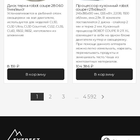
Диск терка robot coupe 28060
Процессор кухонный robot
9мм/выст
coupe r211xl/выст.
Устанавливается в рабочий отсек
245х385х510 мм, 0,55 кВт, 220В, 1500
овощереки на вал двигателя,
об/мин, емк.2,9л. В комлекте
используется для моделей CL50,
поставляются 2 диска - слайсер 2
CL50 Ultra, CL50 Gourmet, CL52, CL55,
мм и терка 2 мм. Кухонный
CL60, R502, R652, изготовлен из
процессор ROBOT COUPE R 211 XL
алюминия
совмещает в себе на одном блоке
двигателя куттер и овощерезку.
При помощи данного аппарата
можно легко измельчать, нарезать,
перемалывать продукты и
замешивать тесто. Чаша из
композитных материалов.
8 159 ₽
104 386 ₽
В корзину
В корзину
1
2
3
…
4 592