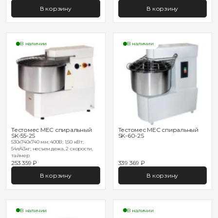
В корзину
В корзину
В наличии
В наличии
Тестомес MEC спиральный
Тестомес MEC спиральный
SK-55-2S
SK-60-2S
530х740х740 мм; 400В; 1,50 кВт;
54л/43кг; несъем.дежа, 2 скорости,
таймер
253 359 ₽
339 369 ₽
В корзину
В корзину
В наличии
В наличии