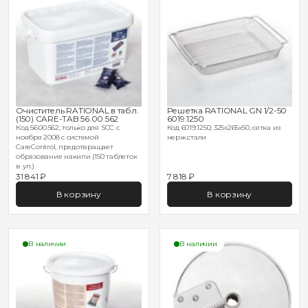
Очиститель RATIONAL в табл.
Решетка RATIONAL GN 1/2-50
(150) CARE-TAB 56.00.562
6019.1250
Код 56.00.562; только для SCC с
Код 6019.1250; 325х265х50, сетка из
ноября 2008 с системой
нерж.стали
CareControl, предотвращает
образование накипи (150 таблеток
в уп.)
31 841 ₽
7 818 ₽
В корзину
В корзину
В наличии
В наличии