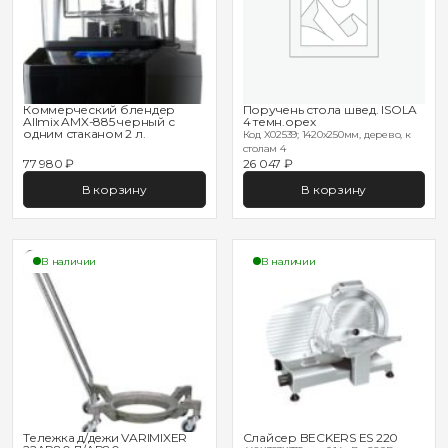
Коммерческий блендер
Поручень стола швед. ISOLA
Allmix AMX-885 черный с
4 темн.орех
одним стаканом 2 л.
Код X02539; 1420х250мм, дерево, к
столам 4
77 980 ₽
26 047 ₽
В корзину
В корзину
В наличии
В наличии
Тележка д/дежи VARIMIXER
Слайсер BECKERS ES 220