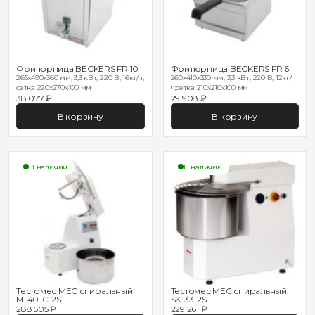
Фритюрница BECKERS FR 10
Фритюрница BECKERS FR 6
265x490x360 мм, 3,3 кВт, 220 В, 16кг/ч,
260x410x330 мм, 3,3 кВт; 220 В, 12кг/
сетка 220х270х100 мм
ч;сетка 210х210х100 мм
38 077 ₽
29 908 ₽
В корзину
В корзину
В наличии
В наличии
Тестомес MEC спиральный
Тестомес MEC спиральный
M-40-C-2S
SK-33-2S
288 505 ₽
229 261 ₽