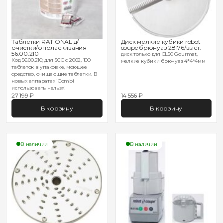
Таблетки RATIONAL д/
Диск мелкие кубики robot
очистки/ополаскивания
coupe брюнуаз 28176/выст.
56.00.210
диск только для CL50 Gourmet,
Код 56.00.210; для SCC с 2002, 100
мелкие кубики брюнуаз 4*4*4мм
таблеток в упаковке, моющее
средство, очищающие таблетки. В
новых аппаратах iCombi
использовать нельзя!
27 199 ₽
14 556 ₽
В корзину
В корзину
В наличии
В наличии