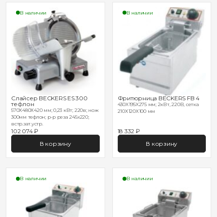
В наличии
В наличии
Слайсер BECKERS ES 300
Фритюрница BECKERS FB 4
тефлон
430X195X275 мм; 2кВт, 220В, сетка
570Х480Х420 мм; 0,23 кВт; 220в; нож
210Х120Х100 мм
300мм тефлон; р-р реза 245х220;
встр.зат.устр.
102 074 ₽
18 332 ₽
В корзину
В корзину
В наличии
В наличии