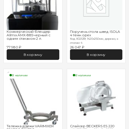
Коммерческий блендер
Поручень стола швед. ISOLA
Allmix AMX-885 черный с
4 темн.орех
одним стаканом 2 л.
Код X02539; 1420х250мм, дерево, к
столам 4
77 980 ₽
26 047 ₽
В корзину
В корзину
В наличии
В наличии
Тележка д/дежи VARIMIXER
Слайсер BECKERS ES 220