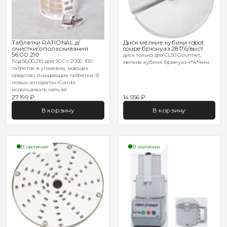
Таблетки RATIONAL д/
Диск мелкие кубики robot
очистки/ополаскивания
coupe брюнуаз 28176/выст.
56.00.210
диск только для CL50 Gourmet,
Код 56.00.210; для SCC с 2002, 100
мелкие кубики брюнуаз 4*4*4мм
таблеток в упаковке, моющее
средство, очищающие таблетки. В
новых аппаратах iCombi
использовать нельзя!
27 199 ₽
14 556 ₽
В корзину
В корзину
В наличии
В наличии