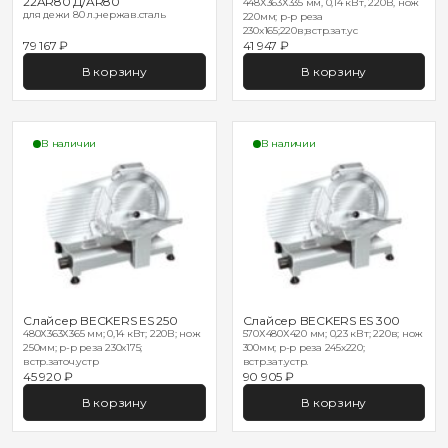
22AR80 Д/AR80
448Х363Х335 мм, 0,14 кВт, 220В, нож
для дежи 80 л.;нержав.сталь
220мм; р-р реза
230х165;220в;встр.зат.ус
79 167 ₽
41 947 ₽
В корзину
В корзину
В наличии
В наличии
Слайсер BECKERS ES 250
Слайсер BECKERS ES 300
480Х363Х365 мм; 0,14 кВт; 220В; нож
570Х480Х420 мм; 0,23 кВт; 220в; нож
250мм; р-р реза 230х175;
300мм; р-р реза 245х220;
встр.заточ.устр
встр.зат.устр.
45 920 ₽
90 905 ₽
В корзину
В корзину