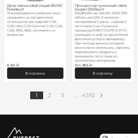
Диск терка robot coupe 28060
Процессор кухонный robot
9мм/выст
coupe r211xl/выст.
Устанавливается в рабочий отсек
245х385х510 мм, 0,55 кВт, 220В, 1500
овощереки на вал двигателя,
об/мин, емк.2,9л. В комлекте
используется для моделей CL50,
поставляются 2 диска - слайсер 2
CL50 Ultra, CL50 Gourmet, CL52, CL55,
мм и терка 2 мм. Кухонный
CL60, R502, R652, изготовлен из
процессор ROBOT COUPE R 211 XL
алюминия
совмещает в себе на одном блоке
двигателя куттер и овощерезку.
При помощи данного аппарата
можно легко измельчать, нарезать,
перемалывать продукты и
замешивать тесто. Чаша из
композитных материалов.
8 159 ₽
104 386 ₽
В корзину
В корзину
1
2
3
…
4 592