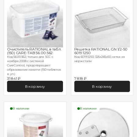
Очиститель RATIONAL в табл.
Решетка RATIONAL GN 1/2-50
(150) CARE-TAB 56.00.562
6019.1250
Код 56.00.562; только для SCC с
Код 6019.1250; 325х265х50, сетка из
ноября 2008 с системой
нерж.стали
CareControl, предотвращает
образование накипи (150 таблеток
в уп.)
31 841 ₽
7 818 ₽
В корзину
В корзину
В наличии
В наличии