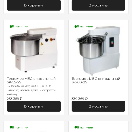
В корзину
В корзину
В наличии
В наличии
Тестомес MEC спиральный
Тестомес MEC спиральный
SK-55-2S
SK-60-2S
530х740х740 мм; 400В; 1,50 кВт;
54л/43кг; несъем.дежа, 2 скорости,
таймер
253 359 ₽
339 369 ₽
В корзину
В корзину
В наличии
В наличии