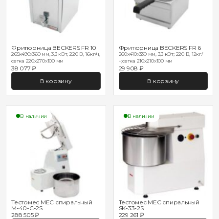
Фритюрница BECKERS FR 10
Фритюрница BECKERS FR 6
265x490x360 мм, 3,3 кВт, 220 В, 16кг/ч,
260x410x330 мм, 3,3 кВт; 220 В, 12кг/
сетка 220х270х100 мм
ч;сетка 210х210х100 мм
38 077 ₽
29 908 ₽
В корзину
В корзину
В наличии
В наличии
Тестомес MEC спиральный
Тестомес MEC спиральный
M-40-C-2S
SK-33-2S
288 505 ₽
229 261 ₽