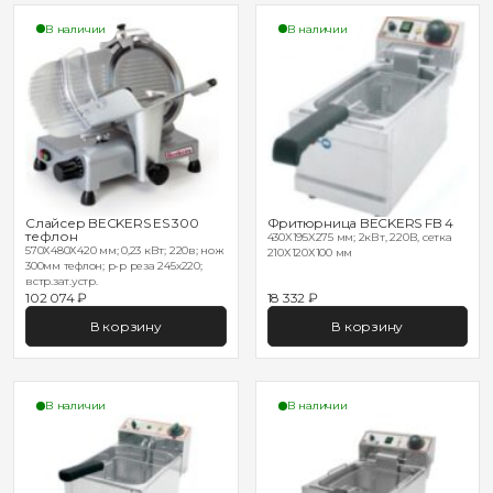
В наличии
В наличии
Слайсер BECKERS ES 300
Фритюрница BECKERS FB 4
тефлон
430X195X275 мм; 2кВт, 220В, сетка
570Х480Х420 мм; 0,23 кВт; 220в; нож
210Х120Х100 мм
300мм тефлон; р-р реза 245х220;
встр.зат.устр.
102 074 ₽
18 332 ₽
В корзину
В корзину
В наличии
В наличии