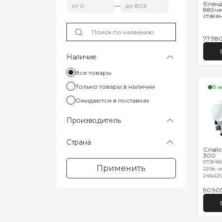
бленд
—
885 ч
стакан
77 98
Наличие
Все товары
Только товары в наличии
В н
Ожидаются в поставках
Производитель
Страна
Слайс
300
570Х480
Применить
220в; н
245х220;
90 90