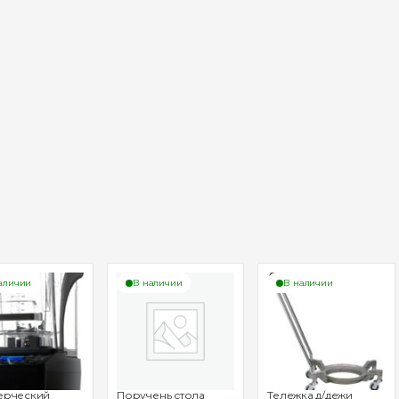
аличии
В наличии
В наличии
ерческий
Поручень стола
Тележка д/дежи