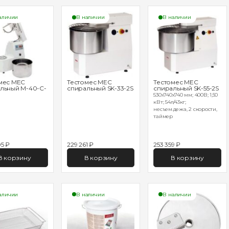
аличии
В наличии
В наличии
мес MEC
Тестомес MEC
Тестомес MEC
льный M-40-C-
спиральный SK-33-2S
спиральный SK-55-2S
530х740х740 мм; 400В; 1,50
кВт; 54л/43кг;
несъем.дежа, 2 скорости,
таймер
5 ₽
229 261 ₽
253 359 ₽
В корзину
В корзину
В корзину
аличии
В наличии
В наличии