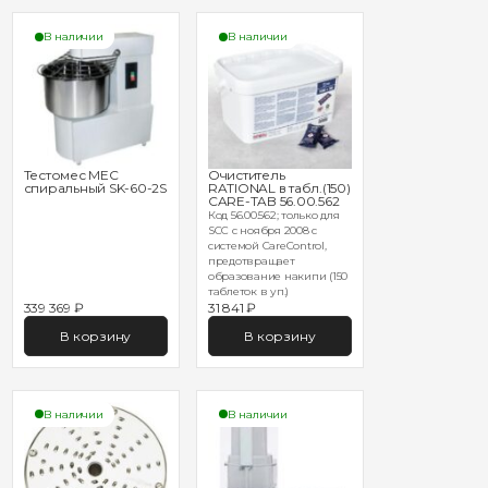
В наличии
В наличии
Тестомес MEC
Очиститель
спиральный SK-60-2S
RATIONAL в табл.(150)
CARE-TAB 56.00.562
Код 56.00.562; только для
SCC с ноября 2008 с
системой CareControl,
предотвращает
образование накипи (150
таблеток в уп.)
339 369 ₽
31 841 ₽
В корзину
В корзину
В наличии
В наличии