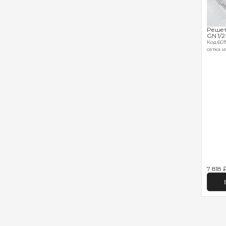
Решет
GN 1/2
Код 6019
сетка и
7 818 