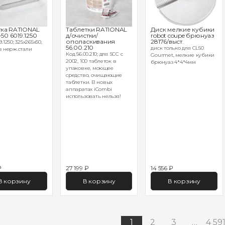
ка RATIONAL
Таблетки RATIONAL
Диск мелкие кубики
-50 6019.1250
д/очистки/
robot coupe брюнуаз
ополаскивания
28176/выст.
.1250; 325х265х50,
56.00.210
диск только для CL50
з нерж.стали
Код 56.00.210; для SCC с
Gourmet, мелкие кубики
2002, 100 таблеток в
брюнуаз 4*4*4мм
упаковке, моющее
средство, очищающие
таблетки. В новых
аппаратах iCombi
использовать нельзя!
₽
27 199 ₽
14 556 ₽
В корзину
В корзину
В корзину
1
2
3
…
4 59