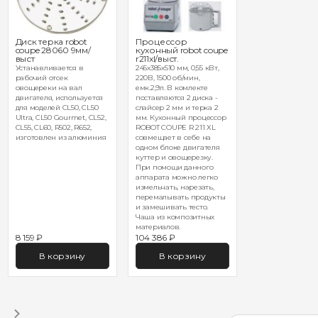
Диск терка robot
Процессор
coupe 28060 9мм/
кухонный robot coupe
выст
r211xl/выст.
Устанавливается в
245х385х510 мм, 0,55 кВт,
рабочий отсек
220В, 1500 об/мин,
овощереки на вал
емк.2,9л. В комлекте
двигателя, используется
поставляются 2 диска -
для моделей CL50, CL50
слайсер 2 мм и терка 2
Ultra, CL50 Gourmet, CL52,
мм. Кухонный процессор
CL55, CL60, R502, R652,
ROBOT COUPE R 211 XL
изготовлен из алюминия
совмещает в себе на
одном блоке двигателя
куттер и овощерезку.
При помощи данного
аппарата можно легко
измельчать, нарезать,
перемалывать продукты
и замешивать тесто.
Чаша из композитных
материалов.
8 159 ₽
104 386 ₽
В корзину
В корзину
1