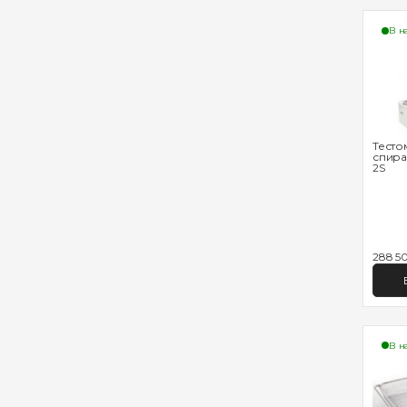
В н
Тесто
спира
2S
288 50
В н