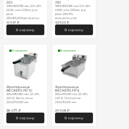
220
250
448Х363Х335 мм, 0,14 кВт,
480Х363Х365 мм; 0,14 кВт;
220В, нож 220мм; р-р
220В; нож 250мм; р-р
реза
реза 230х175;
230х165;220в;встр.зат.ус
встр.заточ.устр
41 947 ₽
45 920 ₽
В корзину
В корзину
В наличии
В наличии
Фритюрница
Фритюрница
BECKERS FR 10
BECKERS FR 6
265x490x360 мм, 3,3 кВт,
260x410x330 мм, 3,3 кВт;
220 В, 16кг/ч, сетка
220 В, 12кг/ч;сетка
220х270х100 мм
210х210х100 мм
38 077 ₽
29 908 ₽
В корзину
В корзину