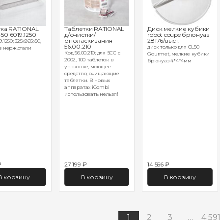
ка RATIONAL
Таблетки RATIONAL
Диск мелкие кубики
-50 6019.1250
д/очистки/
robot coupe брюнуаз
ополаскивания
28176/выст.
.1250; 325х265х50,
56.00.210
диск только для CL50
з нерж.стали
Код 56.00.210; для SCC с
Gourmet, мелкие кубики
2002, 100 таблеток в
брюнуаз 4*4*4мм
упаковке, моющее
средство, очищающие
таблетки. В новых
аппаратах iCombi
использовать нельзя!
₽
27 199 ₽
14 556 ₽
В корзину
В корзину
В корзину
1
2
3
…
4 59