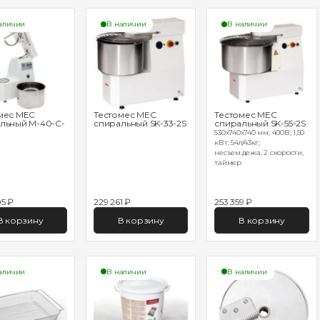
аличии
В наличии
В наличии
мес MEC
Тестомес MEC
Тестомес MEC
льный M-40-C-
спиральный SK-33-2S
спиральный SK-55-2S
530х740х740 мм; 400В; 1,50
кВт; 54л/43кг;
несъем.дежа, 2 скорости,
таймер
5 ₽
229 261 ₽
253 359 ₽
В корзину
В корзину
В корзину
аличии
В наличии
В наличии