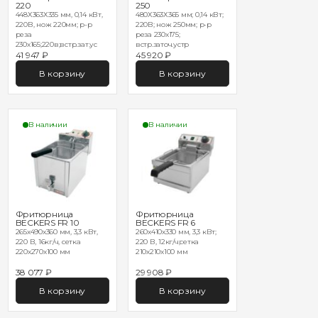
220
250
448Х363Х335 мм, 0,14 кВт,
480Х363Х365 мм; 0,14 кВт;
220В, нож 220мм; р-р
220В; нож 250мм; р-р
реза
реза 230х175;
230х165;220в;встр.зат.ус
встр.заточ.устр
41 947 ₽
45 920 ₽
В корзину
В корзину
В наличии
В наличии
Фритюрница
Фритюрница
BECKERS FR 10
BECKERS FR 6
265x490x360 мм, 3,3 кВт,
260x410x330 мм, 3,3 кВт;
220 В, 16кг/ч, сетка
220 В, 12кг/ч;сетка
220х270х100 мм
210х210х100 мм
38 077 ₽
29 908 ₽
В корзину
В корзину