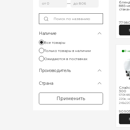
бленд
—
885 ч
стакан
77 98
Наличие
Все товары
Только товары в наличии
В н
Ожидаются в поставках
Производитель
Страна
Слайс
300
570Х480
Применить
220в; н
245х220;
90 90