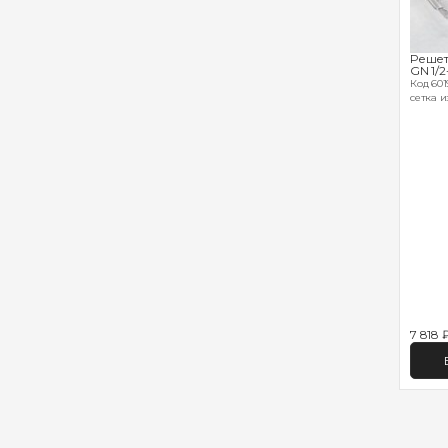
Решет
GN 1/2
Код 6019
сетка и
7 818 