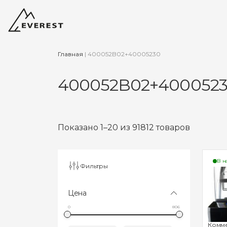
Главная
|
400052B02+40005230
400052B02+400052
Показано 1–20 из 91812 товаров
В н
Фильтры
Цена
0
806
Комм