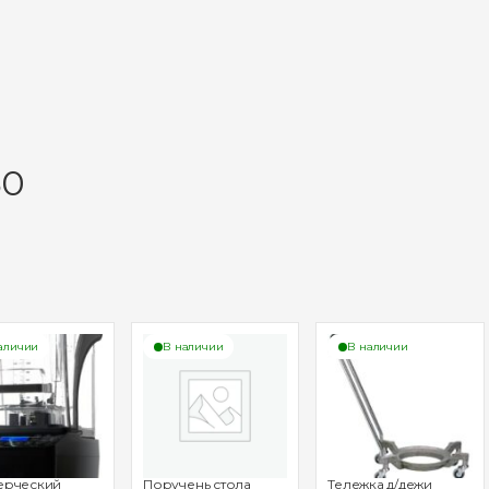
30
аличии
В наличии
В наличии
ерческий
Поручень стола
Тележка д/дежи