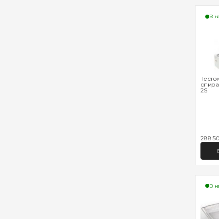
В н
Тесто
спира
2S
288 50
В н