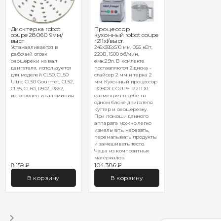
Диск терка robot
Процессор
coupe 28060 9мм/
кухонный robot coupe
выст
r211xl/выст.
Устанавливается в
245х385х510 мм, 0,55 кВт,
рабочий отсек
220В, 1500 об/мин,
овощереки на вал
емк.2,9л. В комлекте
двигателя, используется
поставляются 2 диска -
для моделей CL50, CL50
слайсер 2 мм и терка 2
Ultra, CL50 Gourmet, CL52,
мм. Кухонный процессор
CL55, CL60, R502, R652,
ROBOT COUPE R 211 XL
изготовлен из алюминия
совмещает в себе на
одном блоке двигателя
куттер и овощерезку.
При помощи данного
аппарата можно легко
измельчать, нарезать,
перемалывать продукты
и замешивать тесто.
Чаша из композитных
материалов.
8 159 ₽
104 386 ₽
В корзину
В корзину
1