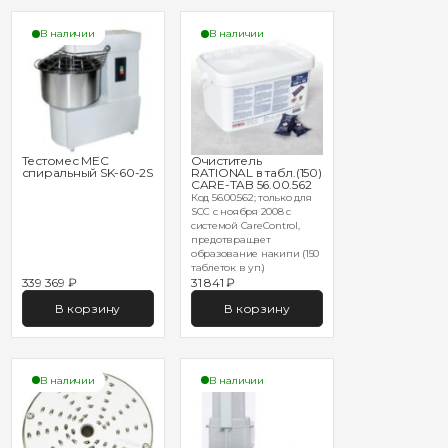
В наличии
В наличии
Тестомес MEC
Очиститель
спиральный SK-60-2S
RATIONAL в табл.(150)
CARE-TAB 56.00.562
Код 56.00.562; только для
SCC с ноября 2008 с
системой CareControl,
предотвращает
образование накипи (150
таблеток в уп.)
339 369 ₽
31 841 ₽
В корзину
В корзину
В наличии
В наличии