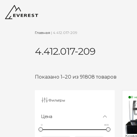
Главная
|
4.412.017-209
4.412.017-209
Показано 1–20 из 91808 товаров
В н
Фильтры
Цена
0
803
Комм