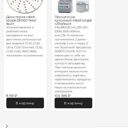
Диск терка robot
Процессор
coupe 28060 9мм/
кухонный robot coupe
выст
r211xl/выст.
Устанавливается в
245х385х510 мм, 0,55 кВт,
рабочий отсек
220В, 1500 об/мин,
овощереки на вал
емк.2,9л. В комлекте
двигателя, используется
поставляются 2 диска -
для моделей CL50, CL50
слайсер 2 мм и терка 2
Ultra, CL50 Gourmet, CL52,
мм. Кухонный процессор
CL55, CL60, R502, R652,
ROBOT COUPE R 211 XL
изготовлен из алюминия
совмещает в себе на
одном блоке двигателя
куттер и овощерезку.
При помощи данного
аппарата можно легко
измельчать, нарезать,
перемалывать продукты
и замешивать тесто.
Чаша из композитных
материалов.
8 159 ₽
104 386 ₽
В корзину
В корзину
1