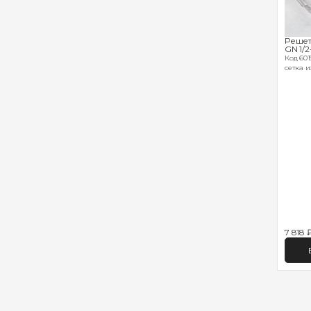
Решет
GN 1/2
Код 6019
сетка и
7 818 