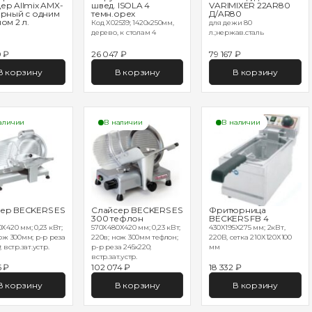
ер Allmix AMX-
швед. ISOLA 4
VARIMIXER 22AR80
ерный с одним
темн.орех
Д/AR80
ом 2 л.
Код X02539; 1420х250мм,
для дежи 80
дерево, к столам 4
л.;нержав.сталь
0 ₽
26 047 ₽
79 167 ₽
В корзину
В корзину
В корзину
аличии
В наличии
В наличии
ер BECKERS ES
Слайсер BECKERS ES
Фритюрница
300 тефлон
BECKERS FB 4
Х420 мм; 0,23 кВт;
570Х480Х420 мм; 0,23 кВт;
430X195X275 мм; 2кВт,
ож 300мм; р-р реза
220в; нож 300мм тефлон;
220В, сетка 210Х120Х100
 встр.зат.устр.
р-р реза 245х220;
мм
встр.зат.устр.
5 ₽
102 074 ₽
18 332 ₽
В корзину
В корзину
В корзину