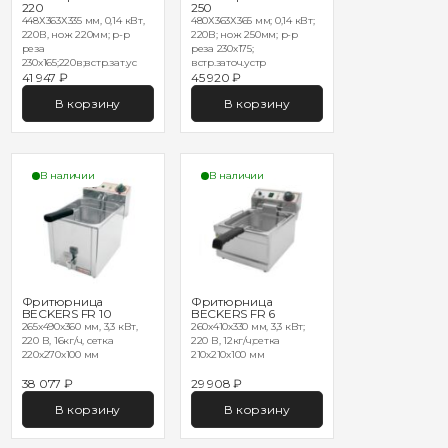
220
250
448Х363Х335 мм, 0,14 кВт,
480Х363Х365 мм; 0,14 кВт;
220В, нож 220мм; р-р
220В; нож 250мм; р-р
реза
реза 230х175;
230х165;220в;встр.зат.ус
встр.заточ.устр
41 947 ₽
45 920 ₽
В корзину
В корзину
В наличии
В наличии
Фритюрница
Фритюрница
BECKERS FR 10
BECKERS FR 6
265x490x360 мм, 3,3 кВт,
260x410x330 мм, 3,3 кВт;
220 В, 16кг/ч, сетка
220 В, 12кг/ч;сетка
220х270х100 мм
210х210х100 мм
38 077 ₽
29 908 ₽
В корзину
В корзину