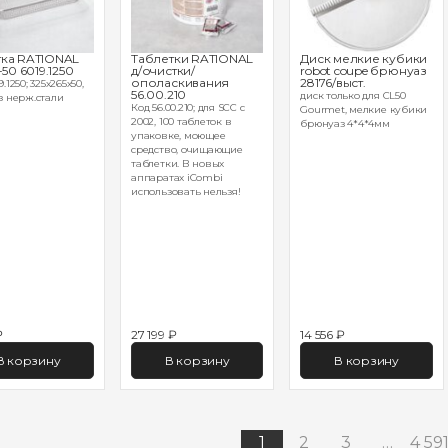
ка RATIONAL
Таблетки RATIONAL
Диск мелкие кубики
-50 6019.1250
д/очистки/
robot coupe брюнуаз
ополаскивания
28176/выст.
.1250; 325х265х50,
56.00.210
диск только для CL50
з нерж.стали
Код 56.00.210; для SCC с
Gourmet, мелкие кубики
2002, 100 таблеток в
брюнуаз 4*4*4мм
упаковке, моющее
средство, очищающие
таблетки. В новых
аппаратах iCombi
использовать нельзя!
₽
27 199 ₽
14 556 ₽
В корзину
В корзину
В корзину
1
2
3
…
4 59