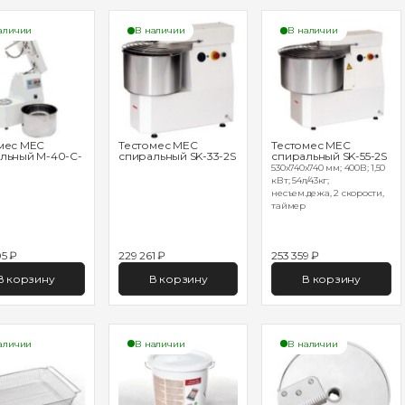
аличии
В наличии
В наличии
мес MEC
Тестомес MEC
Тестомес MEC
льный M-40-C-
спиральный SK-33-2S
спиральный SK-55-2S
530х740х740 мм; 400В; 1,50
кВт; 54л/43кг;
несъем.дежа, 2 скорости,
таймер
5 ₽
229 261 ₽
253 359 ₽
В корзину
В корзину
В корзину
аличии
В наличии
В наличии