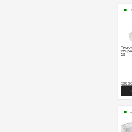
В н
Тесто
спира
2S
288 50
В н