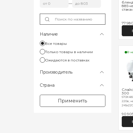
бленд
—
885 ч
стакан
77 98
Наличие
Все товары
Только товары в наличии
В н
Ожидаются в поставках
Производитель
Страна
Слайс
300
570Х480
Применить
220в; н
245х220;
90 90