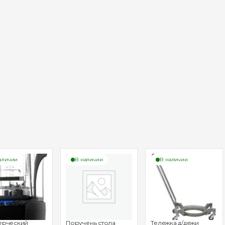
аличии
В наличии
В наличии
ерческий
Поручень стола
Тележка д/дежи