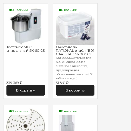
В наличии
В наличии
Тестомес MEC
Очиститель
спиральный SK-60-2S
RATIONAL в табл.(150)
CARE-TAB 56.00.562
Код 56.00.562; только для
SCC с ноября 2008 с
системой CareControl,
предотвращает
образование накипи (150
таблеток в уп.)
339 369 ₽
31 841 ₽
В корзину
В корзину
В наличии
В наличии