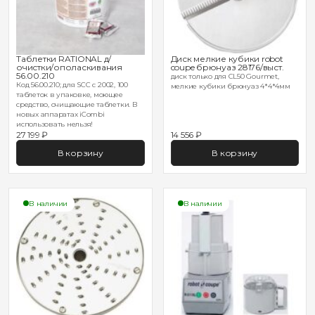
Таблетки RATIONAL д/
Диск мелкие кубики robot
очистки/ополаскивания
coupe брюнуаз 28176/выст.
56.00.210
диск только для CL50 Gourmet,
Код 56.00.210; для SCC с 2002, 100
мелкие кубики брюнуаз 4*4*4мм
таблеток в упаковке, моющее
средство, очищающие таблетки. В
новых аппаратах iCombi
использовать нельзя!
27 199 ₽
14 556 ₽
В корзину
В корзину
В наличии
В наличии