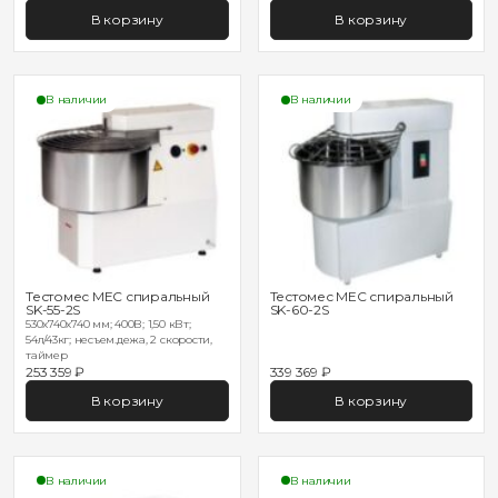
В корзину
В корзину
В наличии
В наличии
Тестомес MEC спиральный
Тестомес MEC спиральный
SK-55-2S
SK-60-2S
530х740х740 мм; 400В; 1,50 кВт;
54л/43кг; несъем.дежа, 2 скорости,
таймер
253 359 ₽
339 369 ₽
В корзину
В корзину
В наличии
В наличии