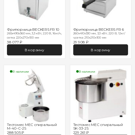
Фритюрница BECKERS FR 10
Фритюрница BECKERS FR 6
265x490x360 мм, 3,3 кВт, 220 В, 16кг/ч,
260x410x330 мм, 3,3 кВт; 220 В, 12кг/
сетка 220х270х100 мм
ч;сетка 210х210х100 мм
38 077 ₽
29 908 ₽
В корзину
В корзину
В наличии
В наличии
Тестомес MEC спиральный
Тестомес MEC спиральный
M-40-C-2S
SK-33-2S
288 505 ₽
229 261 ₽