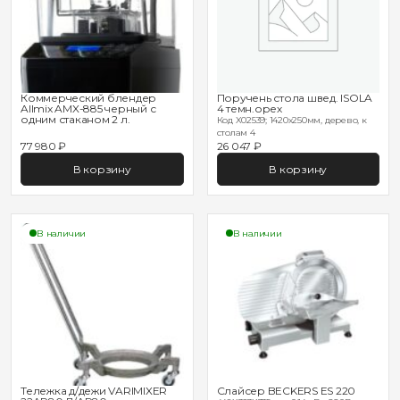
Коммерческий блендер
Поручень стола швед. ISOLA
Allmix AMX-885 черный с
4 темн.орех
одним стаканом 2 л.
Код X02539; 1420х250мм, дерево, к
столам 4
77 980 ₽
26 047 ₽
В корзину
В корзину
В наличии
В наличии
Тележка д/дежи VARIMIXER
Слайсер BECKERS ES 220