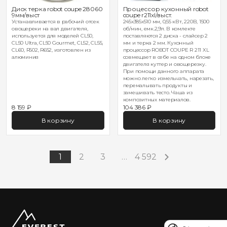
Диск терка robot coupe 28060
Процессор кухонный robot
9мм/выст
coupe r211xl/выст.
Устанавливается в рабочий отсек
245х385х510 мм, 0,55 кВт, 220В, 1500
овощереки на вал двигателя,
об/мин, емк.2,9л. В комлекте
используется для моделей CL50,
поставляются 2 диска - слайсер 2
CL50 Ultra, CL50 Gourmet, CL52, CL55,
мм и терка 2 мм. Кухонный
CL60, R502, R652, изготовлен из
процессор ROBOT COUPE R 211 XL
алюминия
совмещает в себе на одном блоке
двигателя куттер и овощерезку.
При помощи данного аппарата
можно легко измельчать, нарезать,
перемалывать продукты и
замешивать тесто. Чаша из
композитных материалов.
8 159 ₽
104 386 ₽
В корзину
В корзину
1
2
3
…
4 592