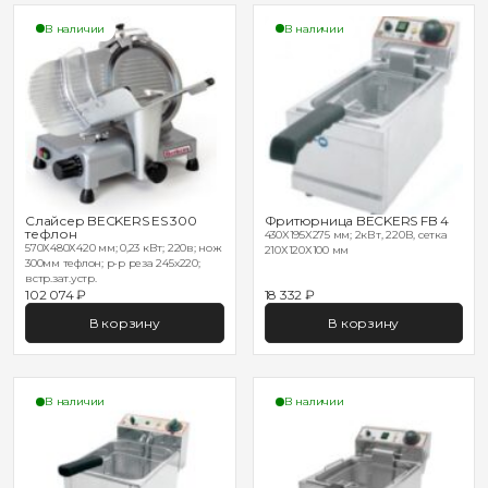
В наличии
В наличии
Слайсер BECKERS ES 300
Фритюрница BECKERS FB 4
тефлон
430X195X275 мм; 2кВт, 220В, сетка
570Х480Х420 мм; 0,23 кВт; 220в; нож
210Х120Х100 мм
300мм тефлон; р-р реза 245х220;
встр.зат.устр.
102 074 ₽
18 332 ₽
В корзину
В корзину
В наличии
В наличии