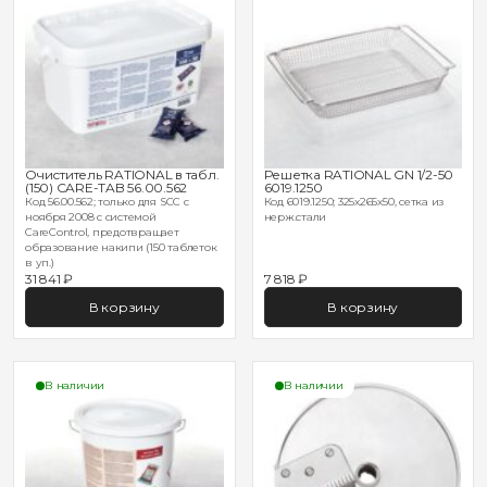
Очиститель RATIONAL в табл.
Решетка RATIONAL GN 1/2-50
(150) CARE-TAB 56.00.562
6019.1250
Код 56.00.562; только для SCC с
Код 6019.1250; 325х265х50, сетка из
ноября 2008 с системой
нерж.стали
CareControl, предотвращает
образование накипи (150 таблеток
в уп.)
31 841 ₽
7 818 ₽
В корзину
В корзину
В наличии
В наличии