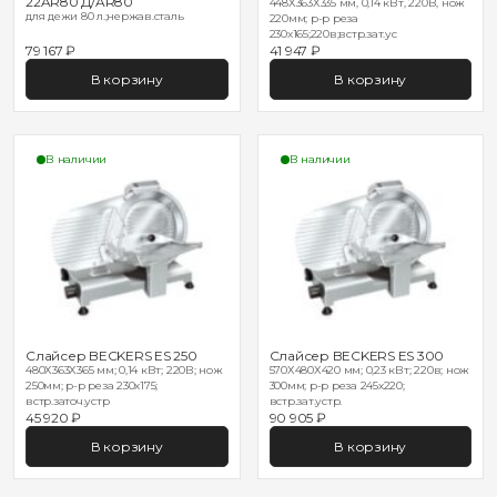
22AR80 Д/AR80
448Х363Х335 мм, 0,14 кВт, 220В, нож
для дежи 80 л.;нержав.сталь
220мм; р-р реза
230х165;220в;встр.зат.ус
79 167 ₽
41 947 ₽
В корзину
В корзину
В наличии
В наличии
Слайсер BECKERS ES 250
Слайсер BECKERS ES 300
480Х363Х365 мм; 0,14 кВт; 220В; нож
570Х480Х420 мм; 0,23 кВт; 220в; нож
250мм; р-р реза 230х175;
300мм; р-р реза 245х220;
встр.заточ.устр
встр.зат.устр.
45 920 ₽
90 905 ₽
В корзину
В корзину