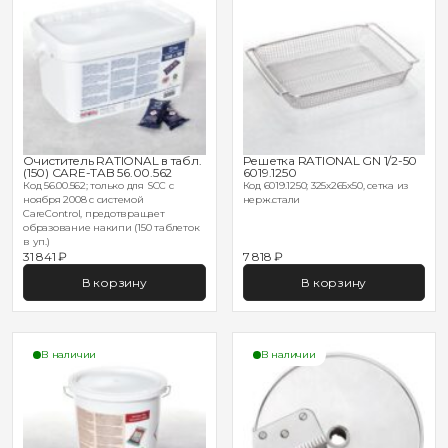
Очиститель RATIONAL в табл.
Решетка RATIONAL GN 1/2-50
(150) CARE-TAB 56.00.562
6019.1250
Код 56.00.562; только для SCC с
Код 6019.1250; 325х265х50, сетка из
ноября 2008 с системой
нерж.стали
CareControl, предотвращает
образование накипи (150 таблеток
в уп.)
31 841 ₽
7 818 ₽
В корзину
В корзину
В наличии
В наличии