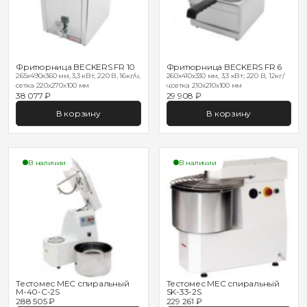
Фритюрница BECKERS FR 10
Фритюрница BECKERS FR 6
265x490x360 мм, 3,3 кВт, 220 В, 16кг/ч,
260x410x330 мм, 3,3 кВт; 220 В, 12кг/
сетка 220х270х100 мм
ч;сетка 210х210х100 мм
38 077 ₽
29 908 ₽
В корзину
В корзину
В наличии
В наличии
Тестомес MEC спиральный
Тестомес MEC спиральный
M-40-C-2S
SK-33-2S
288 505 ₽
229 261 ₽