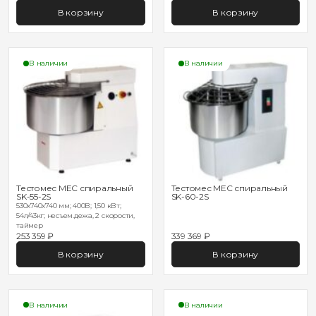
В корзину
В корзину
В наличии
В наличии
Тестомес MEC спиральный
Тестомес MEC спиральный
SK-55-2S
SK-60-2S
530х740х740 мм; 400В; 1,50 кВт;
54л/43кг; несъем.дежа, 2 скорости,
таймер
253 359 ₽
339 369 ₽
В корзину
В корзину
В наличии
В наличии