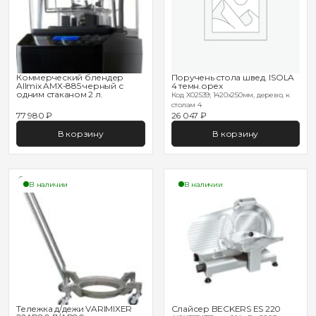
Коммерческий блендер
Поручень стола швед. ISOLA
Allmix AMX-885 черный с
4 темн.орех
одним стаканом 2 л.
Код X02539; 1420х250мм, дерево, к
столам 4
77 980 ₽
26 047 ₽
В корзину
В корзину
В наличии
В наличии
Тележка д/дежи VARIMIXER
Слайсер BECKERS ES 220