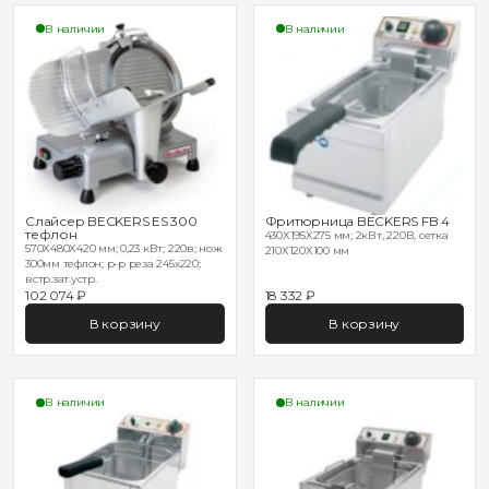
В наличии
В наличии
Слайсер BECKERS ES 300
Фритюрница BECKERS FB 4
тефлон
430X195X275 мм; 2кВт, 220В, сетка
570Х480Х420 мм; 0,23 кВт; 220в; нож
210Х120Х100 мм
300мм тефлон; р-р реза 245х220;
встр.зат.устр.
102 074 ₽
18 332 ₽
В корзину
В корзину
В наличии
В наличии