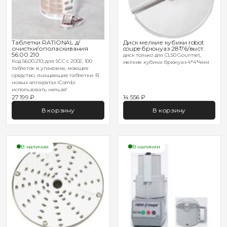
Таблетки RATIONAL д/
Диск мелкие кубики robot
очистки/ополаскивания
coupe брюнуаз 28176/выст.
56.00.210
диск только для CL50 Gourmet,
Код 56.00.210; для SCC с 2002, 100
мелкие кубики брюнуаз 4*4*4мм
таблеток в упаковке, моющее
средство, очищающие таблетки. В
новых аппаратах iCombi
использовать нельзя!
27 199 ₽
14 556 ₽
В корзину
В корзину
В наличии
В наличии