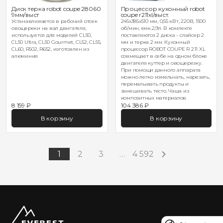
Диск терка robot coupe 28060
Процессор кухонный robot
9мм/выст
coupe r211xl/выст.
Устанавливается в рабочий отсек
245х385х510 мм, 0,55 кВт, 220В, 1500
овощереки на вал двигателя,
об/мин, емк.2,9л. В комлекте
используется для моделей CL50,
поставляются 2 диска - слайсер 2
CL50 Ultra, CL50 Gourmet, CL52, CL55,
мм и терка 2 мм. Кухонный
CL60, R502, R652, изготовлен из
процессор ROBOT COUPE R 211 XL
алюминия
совмещает в себе на одном блоке
двигателя куттер и овощерезку.
При помощи данного аппарата
можно легко измельчать, нарезать,
перемалывать продукты и
замешивать тесто. Чаша из
композитных материалов.
8 159 ₽
104 386 ₽
В корзину
В корзину
1
2
3
…
4 592