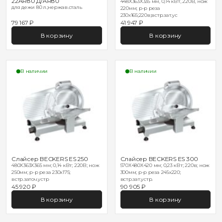
22AR80 Д/AR80
448Х363Х335 мм, 0,14 кВт, 220В, нож
для дежи 80 л.;нержав.сталь
220мм; р-р реза
230х165;220в;встр.зат.ус
79 167 ₽
41 947 ₽
В корзину
В корзину
В наличии
В наличии
Слайсер BECKERS ES 250
Слайсер BECKERS ES 300
480Х363Х365 мм; 0,14 кВт; 220В; нож
570Х480Х420 мм; 0,23 кВт; 220в; нож
250мм; р-р реза 230х175;
300мм; р-р реза 245х220;
встр.заточ.устр
встр.зат.устр.
45 920 ₽
90 905 ₽
В корзину
В корзину