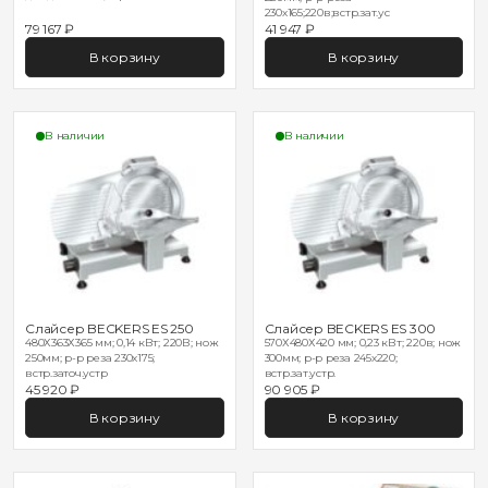
230х165;220в;встр.зат.ус
79 167 ₽
41 947 ₽
В корзину
В корзину
В наличии
В наличии
Слайсер BECKERS ES 250
Слайсер BECKERS ES 300
480Х363Х365 мм; 0,14 кВт; 220В; нож
570Х480Х420 мм; 0,23 кВт; 220в; нож
250мм; р-р реза 230х175;
300мм; р-р реза 245х220;
встр.заточ.устр
встр.зат.устр.
45 920 ₽
90 905 ₽
В корзину
В корзину