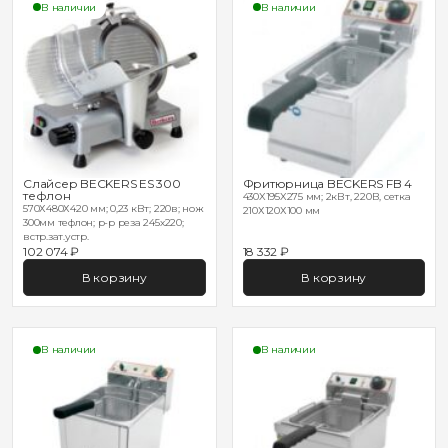
В наличии
В наличии
Слайсер BECKERS ES 300
Фритюрница BECKERS FB 4
тефлон
430X195X275 мм; 2кВт, 220В, сетка
570Х480Х420 мм; 0,23 кВт; 220в; нож
210Х120Х100 мм
300мм тефлон; р-р реза 245х220;
встр.зат.устр.
102 074 ₽
18 332 ₽
В корзину
В корзину
В наличии
В наличии