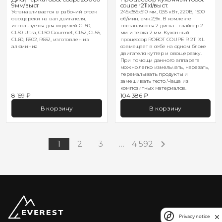
9мм/выст
coupe r211xl/выст.
Устанавливается в рабочий отсек
245х385х510 мм, 0,55 кВт, 220В, 1500
овощереки на вал двигателя,
об/мин, емк.2,9л. В комлекте
используется для моделей CL50,
поставляются 2 диска - слайсер 2
CL50 Ultra, CL50 Gourmet, CL52, CL55,
мм и терка 2 мм. Кухонный
CL60, R502, R652, изготовлен из
процессор ROBOT COUPE R 211 XL
алюминия
совмещает в себе на одном блоке
двигателя куттер и овощерезку.
При помощи данного аппарата
можно легко измельчать, нарезать,
перемалывать продукты и
замешивать тесто. Чаша из
композитных материалов.
8 159 ₽
104 386 ₽
В корзину
В корзину
1
2
3
…
4 592
Privacy notice