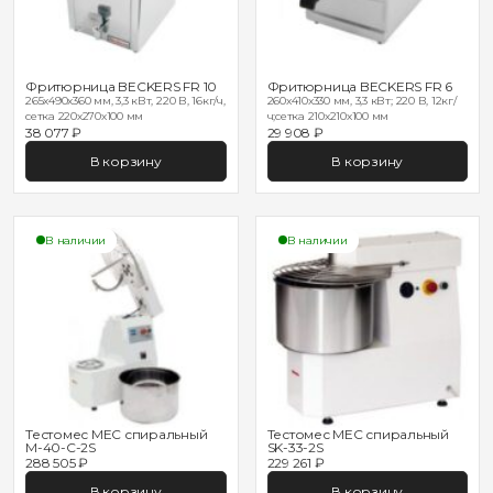
Фритюрница BECKERS FR 10
Фритюрница BECKERS FR 6
265x490x360 мм, 3,3 кВт, 220 В, 16кг/ч,
260x410x330 мм, 3,3 кВт; 220 В, 12кг/
сетка 220х270х100 мм
ч;сетка 210х210х100 мм
38 077 ₽
29 908 ₽
В корзину
В корзину
В наличии
В наличии
Тестомес MEC спиральный
Тестомес MEC спиральный
M-40-C-2S
SK-33-2S
288 505 ₽
229 261 ₽
В корзину
В корзину