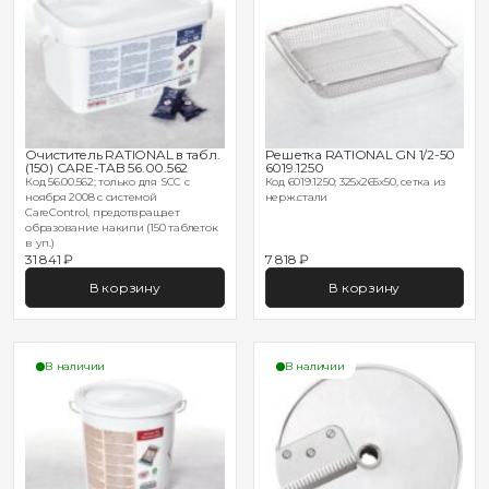
Очиститель RATIONAL в табл.
Решетка RATIONAL GN 1/2-50
(150) CARE-TAB 56.00.562
6019.1250
Код 56.00.562; только для SCC с
Код 6019.1250; 325х265х50, сетка из
ноября 2008 с системой
нерж.стали
CareControl, предотвращает
образование накипи (150 таблеток
в уп.)
31 841 ₽
7 818 ₽
В корзину
В корзину
В наличии
В наличии