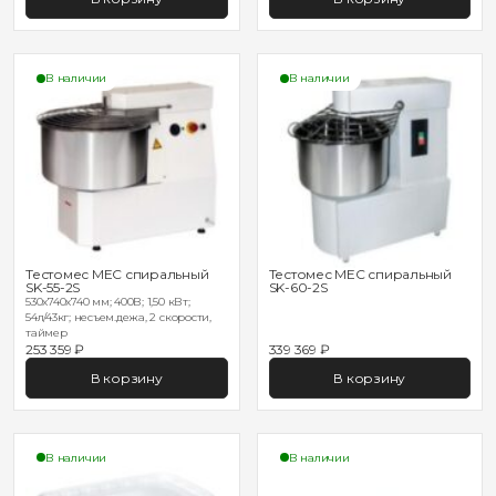
В наличии
В наличии
Тестомес MEC спиральный
Тестомес MEC спиральный
SK-55-2S
SK-60-2S
530х740х740 мм; 400В; 1,50 кВт;
54л/43кг; несъем.дежа, 2 скорости,
таймер
253 359 ₽
339 369 ₽
В корзину
В корзину
В наличии
В наличии