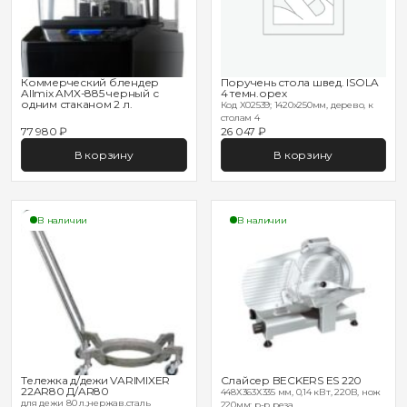
Коммерческий блендер
Поручень стола швед. ISOLA
Allmix AMX-885 черный с
4 темн.орех
одним стаканом 2 л.
Код X02539; 1420х250мм, дерево, к
столам 4
77 980 ₽
26 047 ₽
В корзину
В корзину
В наличии
В наличии
Тележка д/дежи VARIMIXER
Слайсер BECKERS ES 220
22AR80 Д/AR80
448Х363Х335 мм, 0,14 кВт, 220В, нож
для дежи 80 л.;нержав.сталь
220мм; р-р реза