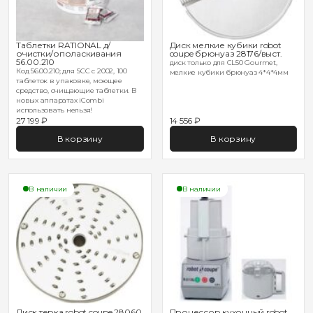
Таблетки RATIONAL д/
Диск мелкие кубики robot
очистки/ополаскивания
coupe брюнуаз 28176/выст.
56.00.210
диск только для CL50 Gourmet,
Код 56.00.210; для SCC с 2002, 100
мелкие кубики брюнуаз 4*4*4мм
таблеток в упаковке, моющее
средство, очищающие таблетки. В
новых аппаратах iCombi
использовать нельзя!
27 199 ₽
14 556 ₽
В корзину
В корзину
В наличии
В наличии
Диск терка robot coupe 28060
Процессор кухонный robot