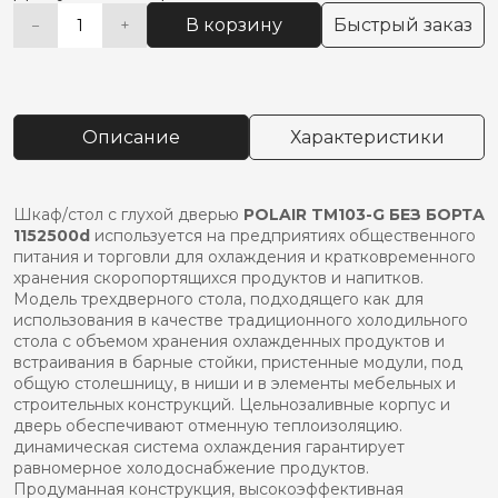
В корзину
Быстрый заказ
−
+
Количество
Alternative:
товара
Шкаф/
стол
с
Описание
Характеристики
глухой
дверью
POLAIR
TM103-
Шкаф/стол с глухой дверью
POLAIR TM103-G БЕЗ БОРТА
G
1152500d
используется на предприятиях общественного
без
питания и торговли для охлаждения и кратковременного
борта
хранения скоропортящихся продуктов и напитков.
1152500D
Модель трехдверного стола, подходящего как для
использования в качестве традиционного холодильного
стола с объемом хранения охлажденных продуктов и
вcтраивания в барные стойки, пристенные модули, под
общую столешницу, в ниши и в элементы мебельных и
строительных конструкций. Цельнозаливные корпус и
дверь обеспечивают отменную теплоизоляцию.
динамическая система охлаждения гарантирует
равномерное холодоснабжение продуктов.
Продуманная конструкция, высокоэффективная