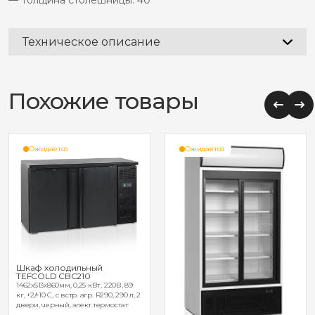
— Толщина столешницы: 40
Техническое описание
Похожие товары
Ожидается
Ожидается
Шкаф холодильный
TEFCOLD CBC210
1462х513х860мм, 0,25 кВт, 220В, 89
кг, +2/+10 С, с встр. агр. R290, 290 л, 2
двери, черный, элект.термостат