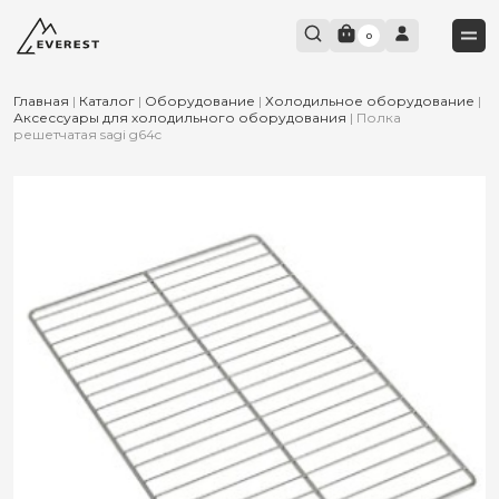
0
Главная
|
Каталог
|
Оборудование
|
Холодильное оборудование
|
Аксессуары для холодильного оборудования
|
Полка
решетчатая sagi g64c