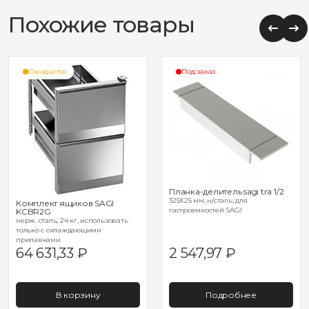
Похожие товары
Ожидается
Под заказ
Планка-делитель sagi tra 1/2
325Х25 мм; н/сталь; для
Комплект ящиков SAGI
гастроемкостей SAGI
KCBR2G
нерж. сталь, 24 кг, использовать
только с охлаждающими
прилавками
64 631,33
₽
2 547,97
₽
В корзину
Подробнее