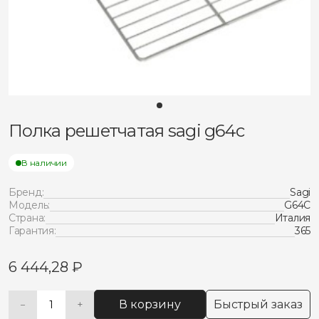
Полка решетчатая sagi g64c
В наличии
Бренд:
Sagi
Модель:
G64C
Страна:
Италия
Гарантия:
365
6 444,28
₽
В корзину
Быстрый заказ
−
+
Количество
Alternative: